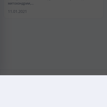
митохондрии,…
11.01.2021
KAZMEDIC.ORG
Қазақ тіліндегі медициналық энциклопедия.
Жоба туралы
Байланыс
Құпиялылық