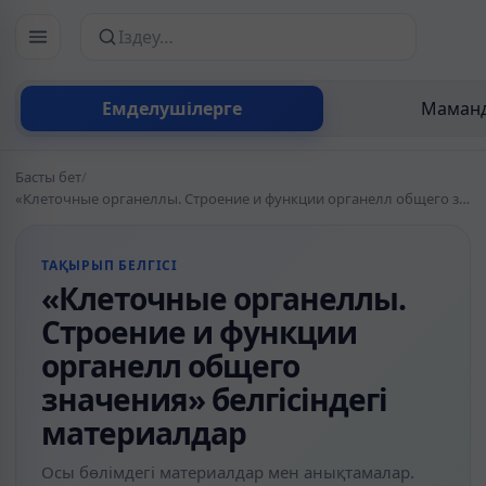
Сайттан іздеу
Емделушілерге
Маманд
Басты бет
/
«Клеточные органеллы. Строение и функции органелл общего значения» белгісіндегі материалдар
ТАҚЫРЫП БЕЛГІСІ
«Клеточные органеллы.
Строение и функции
органелл общего
значения» белгісіндегі
материалдар
Осы бөлімдегі материалдар мен анықтамалар.