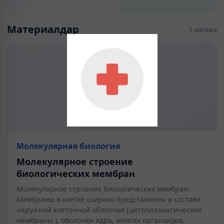
Материалдар
1 нәтиже
Молекулярная биология
Молекулярное строение
биологических мембран
Молекулярное строение биологических мембран.
Мембраны в клетке широко представлены в составе
наружной клеточной оболочки (цитоплазматические
мембраны ), оболочки ядра, многих органоидов,