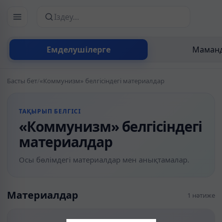
Сайттан іздеу
Емделушілерге
Маманд
Басты бет
/
«Коммунизм» белгісіндегі материалдар
ТАҚЫРЫП БЕЛГІСІ
«Коммунизм» белгісіндегі
материалдар
Осы бөлімдегі материалдар мен анықтамалар.
Материалдар
1 нәтиже