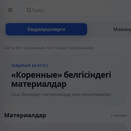
Сайттан іздеу
Емделушілерге
Маманд
Басты бет
/
«Коренные» белгісіндегі материалдар
ТАҚЫРЫП БЕЛГІСІ
«Коренные» белгісіндегі
материалдар
Осы бөлімдегі материалдар мен анықтамалар.
Материалдар
1 нәтиже