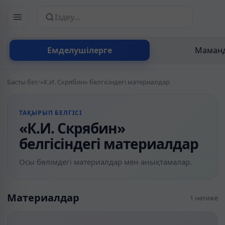
Сайттан іздеу
Емделушілерге
Маманд
Басты бет
/
«К.И. Скрябин» белгісіндегі материалдар
ТАҚЫРЫП БЕЛГІСІ
«К.И. Скрябин»
белгісіндегі материалдар
Осы бөлімдегі материалдар мен анықтамалар.
Материалдар
1 нәтиже