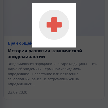
Врач общей практики
История развития клинической
эпидемиологии
Эпидемиология зародилась на заре медицины — как
наука об эпидемиях. Термином «эпидемия»
определялось нарастание или появление
заболеваний, ранее не встречавшихся на
определенной…
23.09.2020