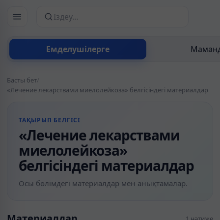
Сайттан іздеу
Емделушілерге
Маманд
Басты бет
/
«Лечение лекарствами миелолейкоза» белгісіндегі материалдар
ТАҚЫРЫП БЕЛГІСІ
«Лечение лекарствами
миелолейкоза»
белгісіндегі материалдар
Осы бөлімдегі материалдар мен анықтамалар.
Материалдар
1 нәтиже