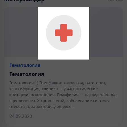
Гематология
Гематология
Гематология 1) Гемофилия: этиология, патогенез,
классификация, клинико — диагностические
критерии, осложнения. Гемофилия — наследственное,
сцепленное с X хромосомой, заболевание системы
гемостаза, характеризующееся…
24.09.2020