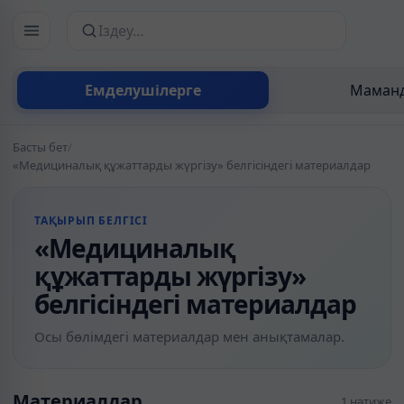
Сайттан іздеу
Емделушілерге
Маманд
Басты бет
/
«Медициналық құжаттарды жүргізу» белгісіндегі материалдар
ТАҚЫРЫП БЕЛГІСІ
«Медициналық
құжаттарды жүргізу»
белгісіндегі материалдар
Осы бөлімдегі материалдар мен анықтамалар.
Материалдар
1 нәтиже