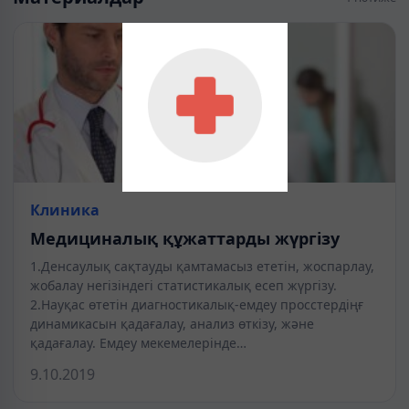
Клиника
Медициналық құжаттарды жүргізу
1.Денсаулық сақтауды қамтамасыз ететін, жоспарлау,
жобалау негізіндегі статистикалық есеп жүргізу.
2.Науқас өтетін диагностикалық-емдеу просстердіңғ
динамикасын қадағалау, анализ өткізу, және
қадағалау. Емдеу мекемелерінде…
9.10.2019