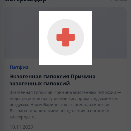
Патфиз
Экзогенная гипоксия Причина
экзогенных гипоксий
Экзогенная гипоксия Причина экзогенных гипоксий —
недостаточное поступление кислорода с вдыхаемым
воздухом. Нормобарическая экзогенная гипоксия.
Вызвана ограничением поступления в организм
кислорода с…
10.11.2020