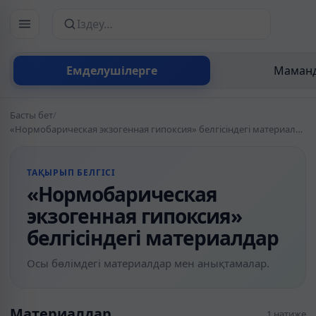
Сайттан іздеу
Емделушілерге
Маманд
Басты бет
/
«Нормобарическая экзогенная гипоксия» белгісіндегі материалдар
ТАҚЫРЫП БЕЛГІСІ
«Нормобарическая
экзогенная гипоксия»
белгісіндегі материалдар
Осы бөлімдегі материалдар мен анықтамалар.
Материалдар
1 нәтиже