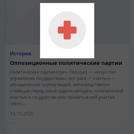
История
Оппозиционные политические партии
Политическая па́ртия (греч. Πολιτική — «искусство
управления государством»; лат. pars — «часть») —
объединенная группа людей, непосредственно
ставящая перед собой задачи овладеть политической
властью в государстве или принять в ней участие
через…
19.10.2020