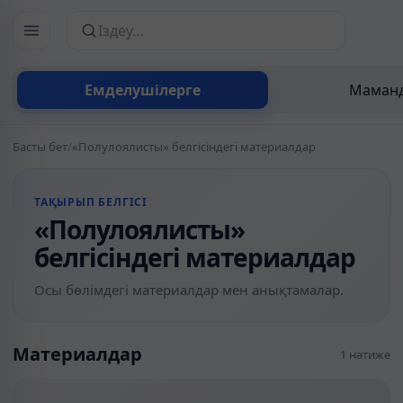
Сайттан іздеу
Емделушілерге
Маманд
Басты бет
/
«Полулоялисты» белгісіндегі материалдар
ТАҚЫРЫП БЕЛГІСІ
«Полулоялисты»
белгісіндегі материалдар
Осы бөлімдегі материалдар мен анықтамалар.
Материалдар
1 нәтиже