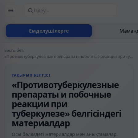
Сайттан іздеу
Емделушілерге
Маманд
Басты бет
/
«Противотуберкулезные препараты и побочные реакции при туберкулезе» белгісіндегі материалдар
ТАҚЫРЫП БЕЛГІСІ
«Противотуберкулезные
препараты и побочные
реакции при
туберкулезе» белгісіндегі
материалдар
Осы бөлімдегі материалдар мен анықтамалар.