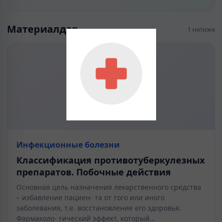
Материалдар
1 нәтиже
Инфекционные болезни
Классификация противотуберкулезных
препаратов. Побочные действия
Основная цель назначения лекарственного средства
– избавление пациен- та от того или иного
заболевания, т.е. восстановление его здоровья.
Фармаколо- гический эффект, который…