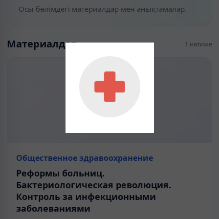
Осы бөлімдегі материалдар мен анықтамалар.
Материалдар
1 нәтиже
Общественное здравоохранение
Реформы больниц.
Бактериологическая революция.
Контроль за инфекционными
заболеваниями