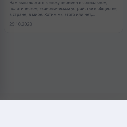
Нам выпало жить в эпоху перемен в социальном,
политическом, экономическом устройстве в обществе,
в стране, в мире. Хотим мы этого или нет,…
29.10.2020
KAZMEDIC.ORG
Қазақ тіліндегі медициналық энциклопедия.
Жоба туралы
Байланыс
Құпиялылық