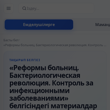
Сайттан іздеу
Емделушілерге
Маманд
Басты бет
/
«Реформы больниц. Бактериологическая революция. Контроль за инфекционными заболеваниями» белгісіндегі материалдар
ТАҚЫРЫП БЕЛГІСІ
«Реформы больниц.
Бактериологическая
революция. Контроль за
инфекционными
заболеваниями»
белгісіндегі материалдар