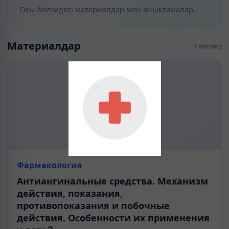
Осы бөлімдегі материалдар мен анықтамалар.
Материалдар
1 нәтиже
Фармакология
Антиангинальные средства. Механизм
действия, показания,
противопоказания и побочные
действия. Особенности их применения