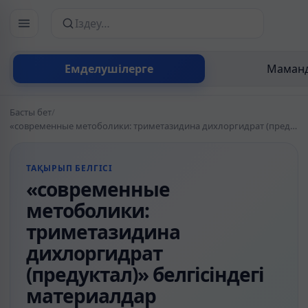
Сайттан іздеу
Емделушілерге
Маманд
Басты бет
/
«современные метоболики: триметазидина дихлоргидрат (предуктал)» белгісіндегі материалдар
ТАҚЫРЫП БЕЛГІСІ
«современные
метоболики:
триметазидина
дихлоргидрат
(предуктал)» белгісіндегі
материалдар