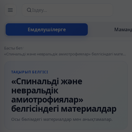
Сайттан іздеу
Емделушілерге
Маманд
Басты бет
/
«Спинальді және невральдік амиотрофиялар» белгісіндегі материалдар
ТАҚЫРЫП БЕЛГІСІ
«Спинальді және
невральдік
амиотрофиялар»
белгісіндегі материалдар
Осы бөлімдегі материалдар мен анықтамалар.