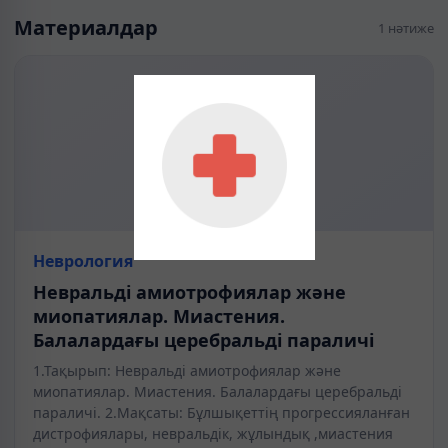
Материалдар
1 нәтиже
Неврология
Невральді амиотрофиялар және
миопатиялар. Миастения.
Балалардағы церебральді параличі
1.Тақырып: Невральді амиотрофиялар және
миопатиялар. Миастения. Балалардағы церебральді
параличі. 2.Мақсаты: Бұлшықеттің прогрессияланған
дистрофиялары, невральдік, жұлындық ,миастения