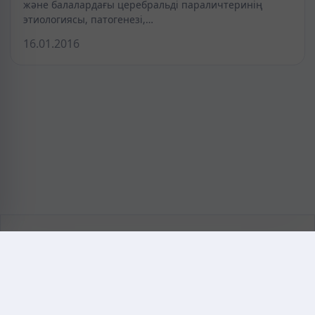
және балалардағы церебральді параличтеринің
этиологиясы, патогенезі,…
16.01.2016
KAZMEDIC.ORG
Қазақ тіліндегі медициналық энциклопедия.
Жоба туралы
Байланыс
Құпиялылық