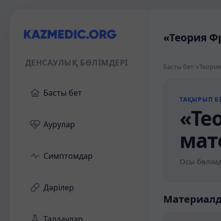
«Теория Ф
ДЕНСАУЛЫҚ БӨЛІМДЕРІ
Басты бет
/
«Теория
Басты бет
ТАҚЫРЫП БЕ
«Те
Аурулар
мат
Симптомдар
Осы бөлімд
Дәрілер
Материал
Талдаулар