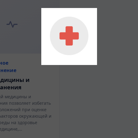
ное
анение
едицины и
ранения
ий медицины и
ния позволяет избегать
оложений при оценке
факторов окружающей и
реды на здоровье
медицине,…