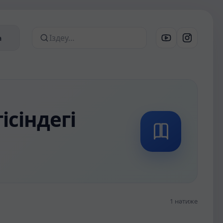
а
Сайттан іздеу
сіндегі
1 нәтиже