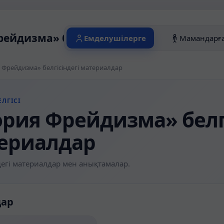
рейдизма» белгісіндегі материалдар
Емделушілерге
Мамандарғ
 Фрейдизма» белгісіндегі материалдар
ЛГІСІ
ория Фрейдизма» белгі
ериалдар
егі материалдар мен анықтамалар.
дар