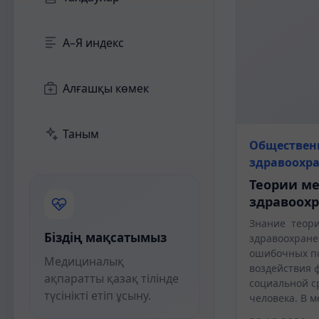
А–Я индекс
Алғашқы көмек
Таным
Обществен
здравоохр
Теории м
здравоох
Знание теор
Біздің мақсатымыз
здравоохране
ошибочных п
Медициналық
воздействия 
ақпаратты қазақ тілінде
социальной с
түсінікті етіп ұсыну.
человека. В 