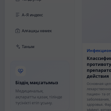
А–Я индекс
Алғашқы көмек
Таным
Инфекцион
Классифи
противот
препарато
действия
Біздің мақсатымыз
Основная цел
лекарственно
Медициналық
пациен- та от
ақпаратты қазақ тілінде
заболевания, 
түсінікті етіп ұсыну.
здоровья. Фа
эффект, кото