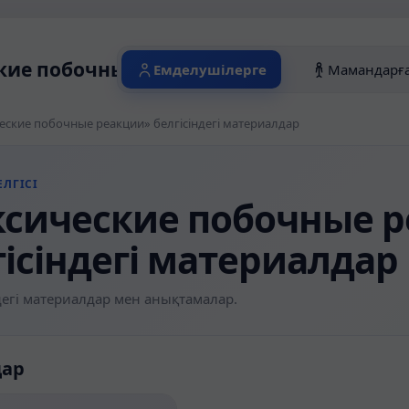
кие побочные реакции» белгісіндегі ма
Емделушілерге
Мамандарғ
еские побочные реакции» белгісіндегі материалдар
ЛГІСІ
ксические побочные 
гісіндегі материалдар
егі материалдар мен анықтамалар.
дар