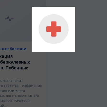
ные болезни
кация
уберкулезных
в. Побочные
ь назначения
го средства – избавление
 того или иного
т.е. восстановление его
рмаколо- гический
рый…