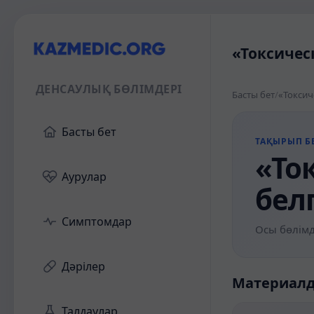
«Токсичес
ДЕНСАУЛЫҚ БӨЛІМДЕРІ
Басты бет
/
«Токсич
Басты бет
ТАҚЫРЫП БЕ
«То
Аурулар
бел
Симптомдар
Осы бөлімд
Дәрілер
Материал
Талдаулар