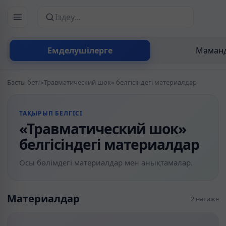
Сайттан іздеу
Емделушілерге
Маманд
Басты бет
/
«Травматический шок» белгісіндегі материалдар
ТАҚЫРЫП БЕЛГІСІ
«Травматический шок»
белгісіндегі материалдар
Осы бөлімдегі материалдар мен анықтамалар.
Материалдар
2 нәтиже