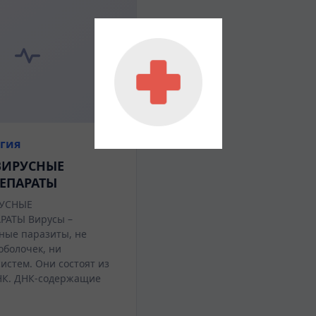
гия
ВИРУСНЫЕ
ЕПАРАТЫ
УСНЫЕ
АТЫ Вирусы –
ные паразиты, не
болочек, ни
истем. Они состоят из
НК. ДНК-содержащие