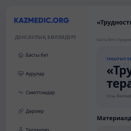
«Трудност
ДЕНСАУЛЫҚ БӨЛІМДЕРІ
Басты бет
/
«Трудно
Басты бет
ТАҚЫРЫП БЕ
«Тр
Аурулар
тер
Симптомдар
Осы бөлімд
Дәрілер
Материал
Талдаулар