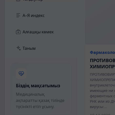
А–Я индекс
Алғашқы көмек
Таным
Фармаколо
ПРОТИВО
ХИМИОПР
ПРОТИВОВИР
ХИМИОПРЕПАР
Біздің мақсатымыз
внутриклеточ
имеющие ни о
Медициналық
ферментных с
ақпаратты қазақ тілінде
РНК или из Д
түсінікті етіп ұсыну.
вирусы:…