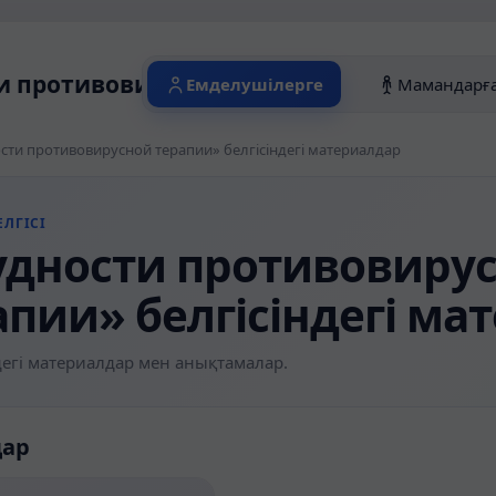
и противовирусной терапии» белгісінде
Емделушілерге
Мамандарғ
сти противовирусной терапии» белгісіндегі материалдар
ЛГІСІ
удности противовиру
апии» белгісіндегі ма
егі материалдар мен анықтамалар.
дар