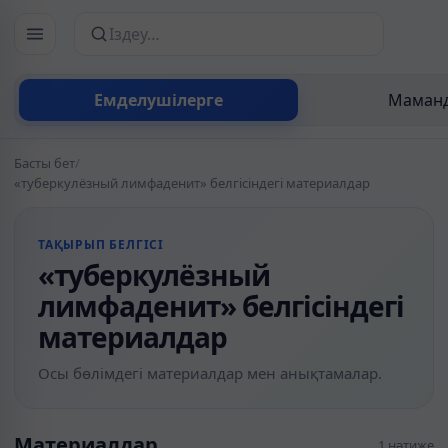
Сайттан іздеу
Емделушілерге
Маманд
Басты бет
/
«туберкулёзный лимфаденит» белгісіндегі материалдар
ТАҚЫРЫП БЕЛГІСІ
«туберкулёзный
лимфаденит» белгісіндегі
материалдар
Осы бөлімдегі материалдар мен анықтамалар.
Материалдар
1 нәтиже