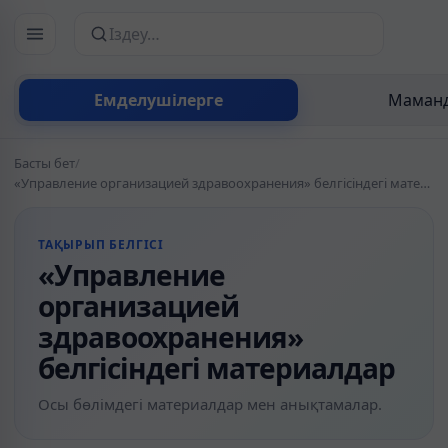
Сайттан іздеу
Емделушілерге
Маманд
Басты бет
/
«Управление организацией здравоохранения» белгісіндегі материалдар
ТАҚЫРЫП БЕЛГІСІ
«Управление
организацией
здравоохранения»
белгісіндегі материалдар
Осы бөлімдегі материалдар мен анықтамалар.