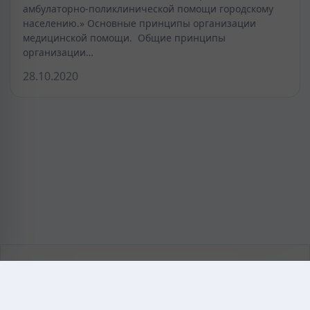
амбулаторно-поликлинической помощи городскому
населению.» Основные принципы организации
медицинской помощи. Общие принципы
организации…
28.10.2020
KAZMEDIC.ORG
Қазақ тіліндегі медициналық энциклопедия.