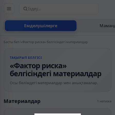
Сайттан іздеу
Емделушілерге
Маманд
Басты бет
/
«Фактор риска» белгісіндегі материалдар
ТАҚЫРЫП БЕЛГІСІ
«Фактор риска»
белгісіндегі материалдар
Осы бөлімдегі материалдар мен анықтамалар.
Материалдар
1 нәтиже