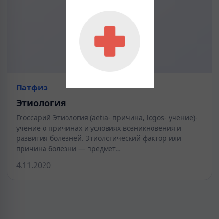
Патфиз
Этиология
Глоссарий Этиология (aеtia- причина, logos- учение)-
учение о причинах и условиях возникновения и
развития болезней. Этиологический фактор или
причина болезни — предмет…
4.11.2020