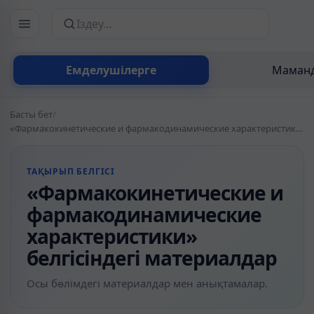
Сайттан іздеу
Емделушілерге
Маманд
Басты бет
/
«Фармакокинетические и фармакодинамические характеристики» белгісіндегі материалдар
ТАҚЫРЫП БЕЛГІСІ
«Фармакокинетические и
фармакодинамические
характеристики»
белгісіндегі материалдар
Осы бөлімдегі материалдар мен анықтамалар.