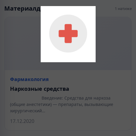
Материалдар
1 нәтиже
Фармакология
Наркозные средства
Введение: Средства для наркоза
(общие анестетики) — препараты, вызывающие
хирургический…
17.12.2020