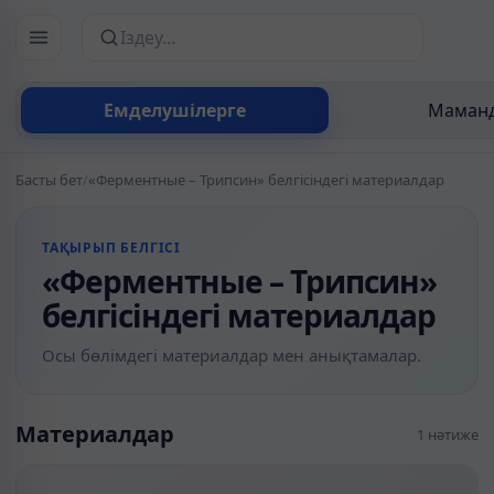
Сайттан іздеу
Емделушілерге
Маманд
Басты бет
/
«Ферментные – Трипсин» белгісіндегі материалдар
ТАҚЫРЫП БЕЛГІСІ
«Ферментные – Трипсин»
белгісіндегі материалдар
Осы бөлімдегі материалдар мен анықтамалар.
Материалдар
1 нәтиже