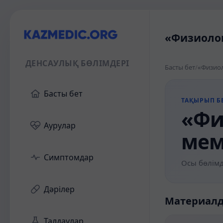
«Физиолог
ДЕНСАУЛЫҚ БӨЛІМДЕРІ
Басты бет
/
«Физиол
Басты бет
ТАҚЫРЫП БЕ
«Фи
Аурулар
мем
Симптомдар
Осы бөлімд
Дәрілер
Материал
Талдаулар