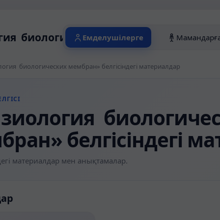
ия биологических мембран» белгісінде
Емделушілерге
Мамандарғ
огия биологических мембран» белгісіндегі материалдар
ЛГІСІ
зиология биологиче
бран» белгісіндегі м
егі материалдар мен анықтамалар.
дар