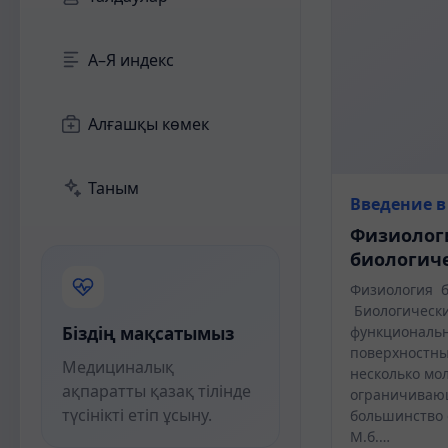
А–Я индекс
Алғашқы көмек
Таным
Введение в
Физиоло
биологич
Физиология б
Биологическ
Біздің мақсатымыз
функциональ
поверхностны
Медициналық
несколько мо
ақпаратты қазақ тілінде
ограничиваю
түсінікті етіп ұсыну.
большинство 
М.б.…