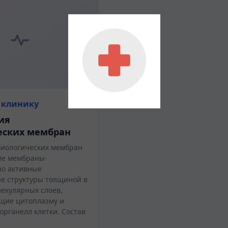
 клинику
гия
еских мембран
иологических мембран
ие мембраны-
но активные
е структуры толщиной в
лекулярных слоев,
щие цитоплазму и
органелл клетки. Состав