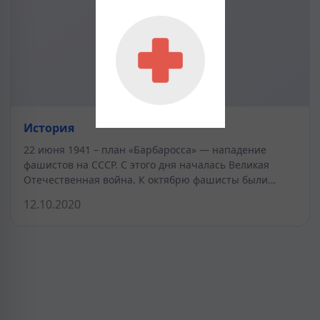
История
22 июня 1941 – план «Барбаросса» — нападение
фашистов на СССР. С этого дня началась Великая
Отечественная война. К октябрю фашисты были…
12.10.2020