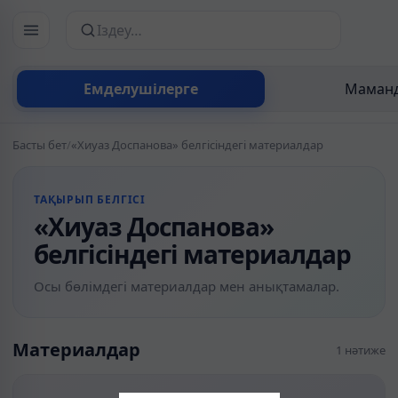
Сайттан іздеу
Емделушілерге
Маманд
Басты бет
/
«Хиуаз Доспанова» белгісіндегі материалдар
ТАҚЫРЫП БЕЛГІСІ
«Хиуаз Доспанова»
белгісіндегі материалдар
Осы бөлімдегі материалдар мен анықтамалар.
Материалдар
1 нәтиже