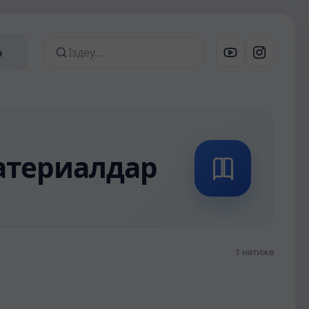
а
Сайттан іздеу
материалдар
1 нәтиже