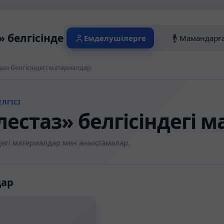
» белгісіндегі материалдар
Емделушілерге
Мамандарғ
аз» белгісіндегі материалдар
ЛГІСІ
лестаз» белгісіндегі 
егі материалдар мен анықтамалар.
дар