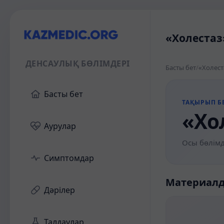
«Холестаз
ДЕНСАУЛЫҚ БӨЛІМДЕРІ
Басты бет
/
«Холест
Басты бет
ТАҚЫРЫП БЕ
«Хо
Аурулар
Осы бөлімд
Симптомдар
Материал
Дәрілер
Талдаулар