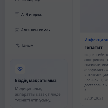
А–Я индекс
Алғашқы көмек
Инфекцион
Таным
Гепатит
еще ингибито
(контрикал), 
спазмолитики
(профилактик
интоксикации
Біздің мақсатымыз
Больной Э., 2
доставлен в 
Медициналық
в…
ақпаратты қазақ тілінде
27.01.2021
түсінікті етіп ұсыну.