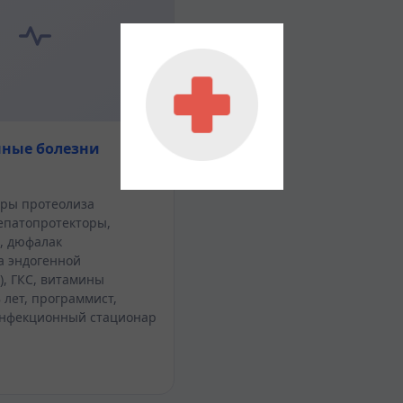
ные болезни
ры протеолиза
гепатопротекторы,
, дюфалак
а эндогенной
), ГКС, витамины
8 лет, программист,
инфекционный стационар