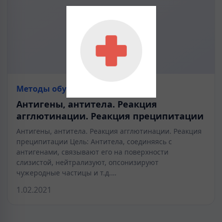
Методы обучения
Антигены, антитела. Реакция
агглютинации. Реакция преципитации
Антигены, антитела. Реакция агглютинации. Реакция
преципитации Цель: Антитела, соединяясь с
антигенами, связывают его на поверхности
слизистой, нейтрализуют, опсонизируют
чужеродные частицы и т.д.…
1.02.2021