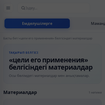
Сайттан іздеу
Емделушілерге
Маманд
Басты бет
/
«цели его применения» белгісіндегі материалдар
ТАҚЫРЫП БЕЛГІСІ
«цели его применения»
белгісіндегі материалдар
Осы бөлімдегі материалдар мен анықтамалар.
Материалдар
1 нәтиже