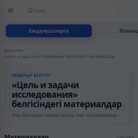
Сайттан іздеу
Емделушілерге
Маманд
Басты бет
/
«Цель и задачи исследования» белгісіндегі материалдар
ТАҚЫРЫП БЕЛГІСІ
«Цель и задачи
исследования»
белгісіндегі материалдар
Осы бөлімдегі материалдар мен анықтамалар.
Материалдар
1 нәтиже