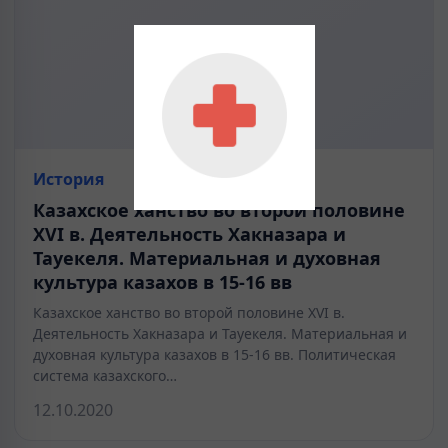
История
Казахское ханство во второй половине
XVI в. Деятельность Хакназара и
Тауекеля. Материальная и духовная
культура казахов в 15-16 вв
Казахское ханство во второй половине XVI в.
Деятельность Хакназара и Тауекеля. Материальная и
духовная культура казахов в 15-16 вв. Политическая
система казахского…
12.10.2020