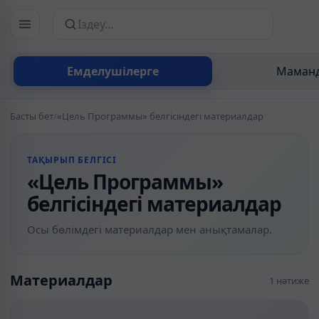
Сайттан іздеу
Емделушілерге
Маманд
Басты бет
/
«Цель Прог­раммы» белгісіндегі материалдар
ТАҚЫРЫП БЕЛГІСІ
«Цель Прог­раммы»
белгісіндегі материалдар
Осы бөлімдегі материалдар мен анықтамалар.
Материалдар
1 нәтиже