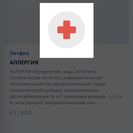
Патфиз
АЛЛЕРГИЯ
АЛЛЕРГИЯ Определение, виды, антигены,
аллергические антитела, иммунологическая-
патохимическая-патофизиологическая стадии
алллергической реакции, сенсибилизация –
десенсибилизация, В- и Т-зависимые реакции, 1-2-3-4-
й типы реакций, Анафилактический шок,…
6.11.2020