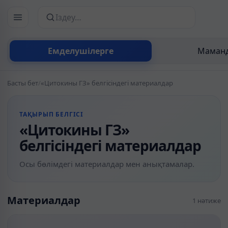
Сайттан іздеу
Емделушілерге
Маманд
Басты бет
/
«Цитокины ГЗ» белгісіндегі материалдар
ТАҚЫРЫП БЕЛГІСІ
«Цитокины ГЗ»
белгісіндегі материалдар
Осы бөлімдегі материалдар мен анықтамалар.
Материалдар
1 нәтиже