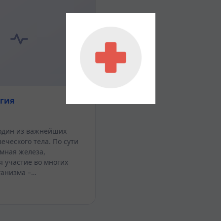
гия
 один из важнейших
еческого тела. По сути
омная железа,
участие во многих
ганизма –…