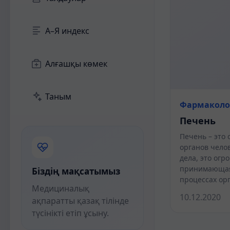
А–Я индекс
Алғашқы көмек
Таным
Фармаколо
Печень
Печень – это
органов челов
дела, это огр
принимающая 
Біздің мақсатымыз
процессах ор
Медициналық
10.12.2020
ақпаратты қазақ тілінде
түсінікті етіп ұсыну.