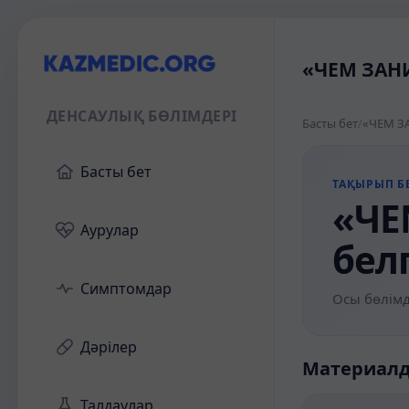
«ЧЕМ ЗАНИ
ДЕНСАУЛЫҚ БӨЛІМДЕРІ
Басты бет
/
«ЧЕМ ЗА
Басты бет
ТАҚЫРЫП БЕ
«ЧЕ
Аурулар
бел
Симптомдар
Осы бөлімд
Дәрілер
Материал
Талдаулар