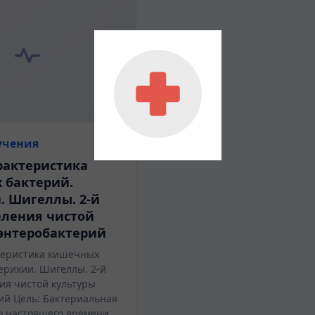
учения
рактеристика
 бактерий.
. Шигеллы. 2-й
еления чистой
 энтеробактерий
теристика кишечных
ерихии. Шигеллы. 2-й
ия чистой культуры
ий Цель: Бактериальная
о настоящего времени