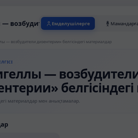
— возбудители дизентерии» белгісінде
Емделушілерге
Мамандарғ
ы — возбудители дизентерии» белгісіндегі материалдар
ЛГІСІ
геллы — возбудител
ентерии» белгісіндег
егі материалдар мен анықтамалар.
дар