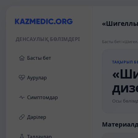
«Шигеллы 
ДЕНСАУЛЫҚ БӨЛІМДЕРІ
Басты бет
/
«Шигелл
Басты бет
ТАҚЫРЫП БЕ
«Ши
Аурулар
диз
Симптомдар
Осы бөлімд
Дәрілер
Материал
Талдаулар