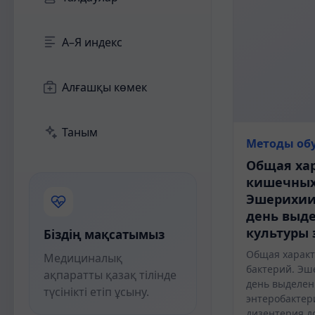
А–Я индекс
Алғашқы көмек
Таным
Методы об
Общая ха
кишечных
Эшерихии
день выд
культуры
Біздің мақсатымыз
Общая харак
Медициналық
бактерий. Эш
ақпаратты қазақ тілінде
день выделен
түсінікті етіп ұсыну.
энтеробактер
дизентерия д