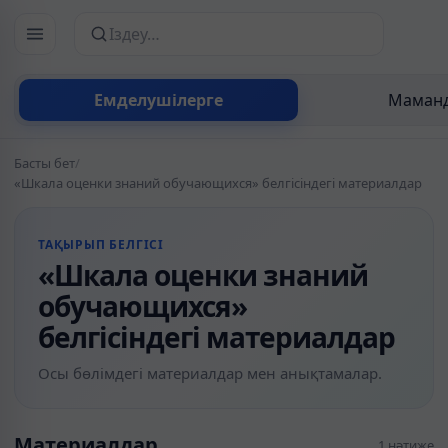
Сайттан іздеу
Емделушілерге
Маманд
Басты бет
/
«Шкала оценки знаний обучающихся» белгісіндегі материалдар
ТАҚЫРЫП БЕЛГІСІ
«Шкала оценки знаний
обучающихся»
белгісіндегі материалдар
Осы бөлімдегі материалдар мен анықтамалар.
Материалдар
1 нәтиже