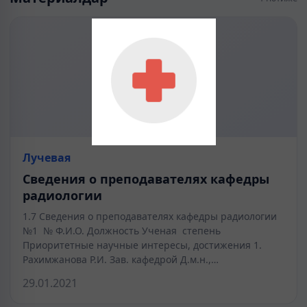
Лучевая
Сведения о преподавателях кафедры
радиологии
1.7 Сведения о преподавателях кафедры радиологии
№1 № Ф.И.О. Должность Ученая степень
Приоритетные научные интересы, достижения 1.
Рахимжанова Р.И. Зав. кафедрой Д.м.н.,…
29.01.2021