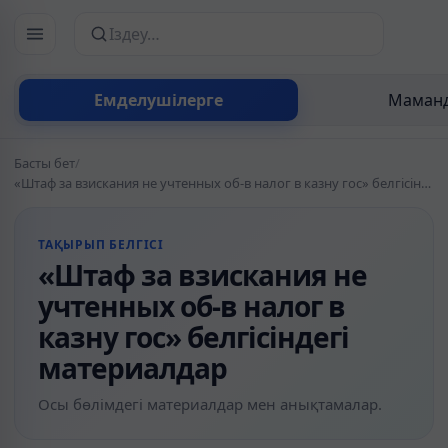
Сайттан іздеу
Емделушілерге
Маманд
Басты бет
/
«Штаф за взискания не учтенных об-в налог в казну гос» белгісіндегі материалдар
ТАҚЫРЫП БЕЛГІСІ
«Штаф за взискания не
учтенных об-в налог в
казну гос» белгісіндегі
материалдар
Осы бөлімдегі материалдар мен анықтамалар.