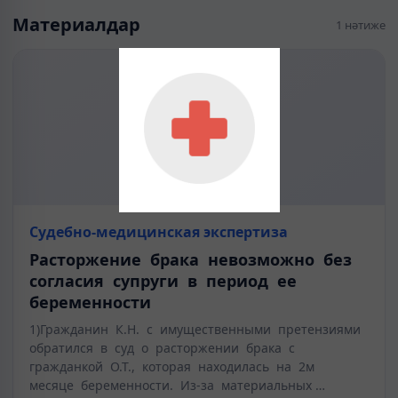
Материалдар
1 нәтиже
Судебно-медицинская экспертиза
Расторжение брака невозможно без
согласия супруги в период ее
беременности
1)Гражданин К.Н. с имущественными претензиями
обратился в суд о расторжении брака с
гражданкой О.Т., которая находилась на 2м
месяце беременности. Из-за материальных …