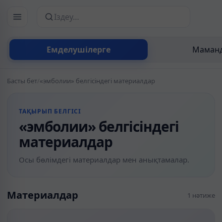
Сайттан іздеу
Емделушілерге
Маманд
Басты бет
/
«эмболии» белгісіндегі материалдар
ТАҚЫРЫП БЕЛГІСІ
«эмболии» белгісіндегі
материалдар
Осы бөлімдегі материалдар мен анықтамалар.
Материалдар
1 нәтиже