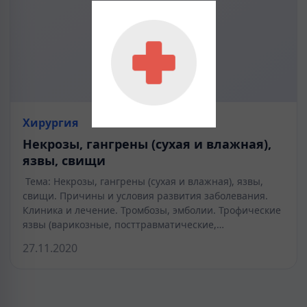
Хирургия
Некрозы, гангрены (сухая и влажная),
язвы, свищи
Тема: Некрозы, гангрены (сухая и влажная), язвы,
свищи. Причины и условия развития заболевания.
Клиника и лечение. Тромбозы, эмболии. Трофические
язвы (варикозные, посттравматические,…
27.11.2020