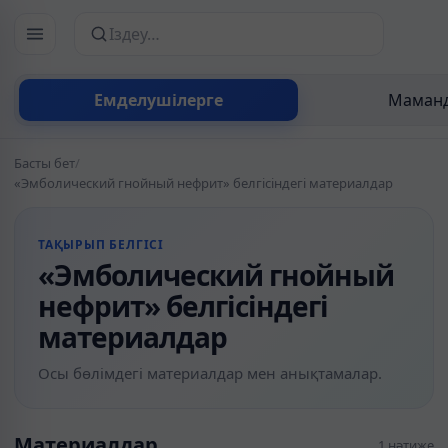
Сайттан іздеу
Емделушілерге
Маманд
Басты бет
/
«Эмболический гнойный нефрит» белгісіндегі материалдар
ТАҚЫРЫП БЕЛГІСІ
«Эмболический гнойный
нефрит» белгісіндегі
материалдар
Осы бөлімдегі материалдар мен анықтамалар.
Материалдар
1 нәтиже