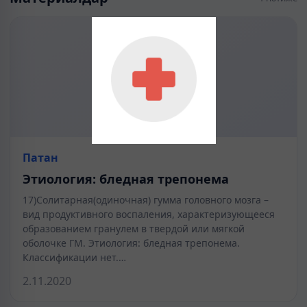
Патан
Этиология: бледная трепонема
17)Солитарная(одиночная) гумма головного мозга –
вид продуктивного воспаления, характеризующееся
образованием гранулем в твердой или мягкой
оболочке ГМ. Этиология: бледная трепонема.
Классификации нет.…
2.11.2020