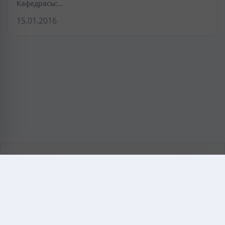
Кафедрасы:…
15.01.2016
KAZMEDIC.ORG
Қазақ тіліндегі медициналық энциклопедия.
Жоба туралы
Байланыс
Құпиялылық