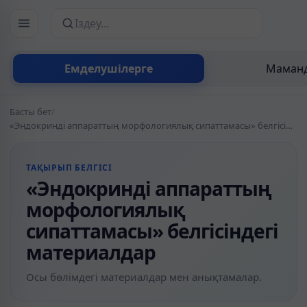
Сайттан іздеу
Емделушілерге
Маманд
Басты бет
/
«Эндокринді аппараттың морфологиялық сипаттамасы» белгісіндегі материалдар
ТАҚЫРЫП БЕЛГІСІ
«Эндокринді аппараттың
морфологиялық
сипаттамасы» белгісіндегі
материалдар
Осы бөлімдегі материалдар мен анықтамалар.