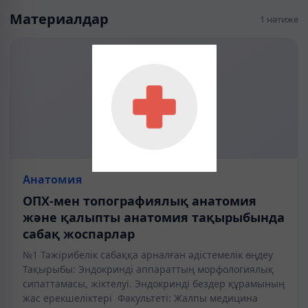
Материалдар
1 нәтиже
Анатомия
ОПХ-мен топографиялық анатомия
және қалыпты анатомия тақырыбында
сабақ жоспарлар
№1 Тәжірибелік сабаққа арналған әдістемелік өңдеу
Тақырыбы: Эндокринді аппараттың морфологиялық
сипаттамасы, жіктелуі. Эндокринді бездер құрамының
жас ерекшеліктері Факультеті: Жалпы медицина