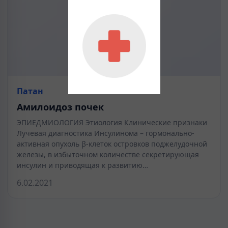
Патан
Амилоидоз почек
ЭПИЕДМИОЛОГИЯ Этиология Клинические признаки
Лучевая диагностика Инсулинома – гормонально-
активная опухоль β-клеток островков поджелудочной
железы, в избыточном количестве секретирующая
инсулин и приводящая к развитию…
6.02.2021