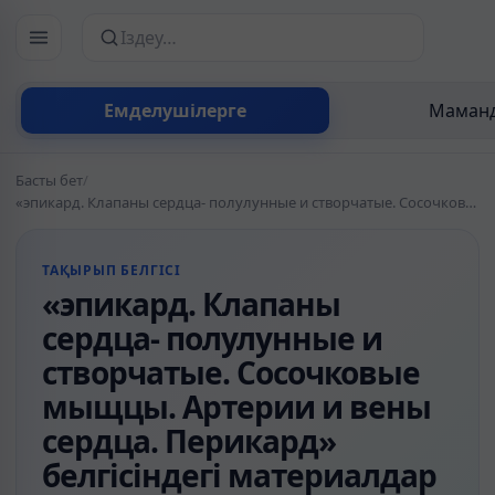
Сайттан іздеу
Емделушілерге
Маманд
Басты бет
/
«эпикард. Клапаны сердца- полулунные и створчатые. Сосочковые мыщцы. Артерии и вены сердца. Перикард» белгісіндегі материалдар
ТАҚЫРЫП БЕЛГІСІ
«эпикард. Клапаны
сердца- полулунные и
створчатые. Сосочковые
мыщцы. Артерии и вены
сердца. Перикард»
белгісіндегі материалдар