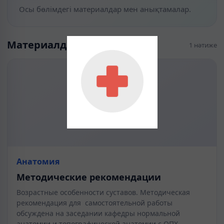
Осы бөлімдегі материалдар мен анықтамалар.
Материалдар
1 нәтиже
Анатомия
Методические рекомендации
Возрастные особенности суставов. Методическая
рекомендация для самостоятельной работы
обсуждена на заседании кафедры нормальной
анатомии и топографической анатомии с ОПХ,