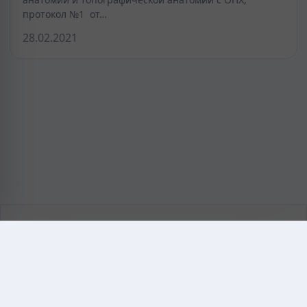
протокол №1 от…
28.02.2021
KAZMEDIC.ORG
Қазақ тіліндегі медициналық энциклопедия.
Жоба туралы
Байланыс
Құпиялылық