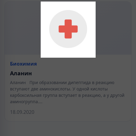
Биохимия
Аланин
Аланин При образовании дипептида в реакцию
вступают две аминокислоты. У одной кислоты
карбоксильная группа вступает в реакцию, а у другой
аминогруппа.…
18.09.2020