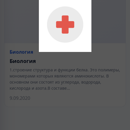
Биология
Биология
1.строение структура и функции белка. Это полимеры,
мономерами которых являются аминокислоты. В
основном они состоят из углерода, водорода,
кислорода и азота.В составе…
9.09.2020