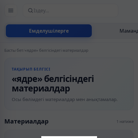
Сайттан іздеу
Емделушілерге
Маманд
Басты бет
/
«ядре» белгісіндегі материалдар
ТАҚЫРЫП БЕЛГІСІ
«ядре» белгісіндегі
материалдар
Осы бөлімдегі материалдар мен анықтамалар.
Материалдар
1 нәтиже