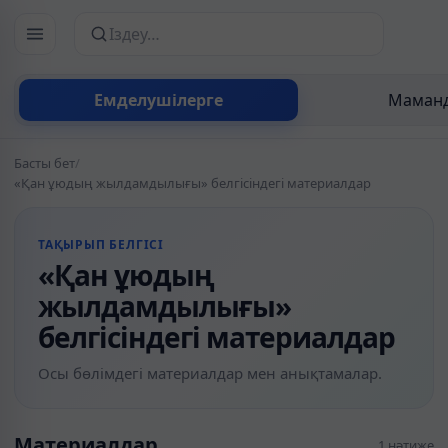
Сайттан іздеу
Емделушілерге
Маманд
Басты бет
/
«Қан ұюдың жылдамдылығы» белгісіндегі материалдар
ТАҚЫРЫП БЕЛГІСІ
«Қан ұюдың
жылдамдылығы»
белгісіндегі материалдар
Осы бөлімдегі материалдар мен анықтамалар.
Материалдар
1 нәтиже