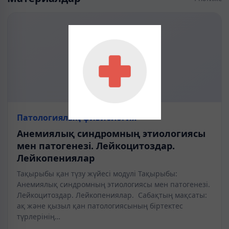
Патологиялық физиология
Анемиялық синдромның этиологиясы
мен патогенезі. Лейкоцитоздар.
Лейкопениялар
Тақырыбы қан түзу жүйесі модулі Тақырыбы:
Анемиялық синдромның этиологиясы мен патогенезі.
Лейкоцитоздар. Лейкопениялар. Сабақтың мақсаты:
ақ және қызыл қан патологиясының біртектес
түрлерінің…