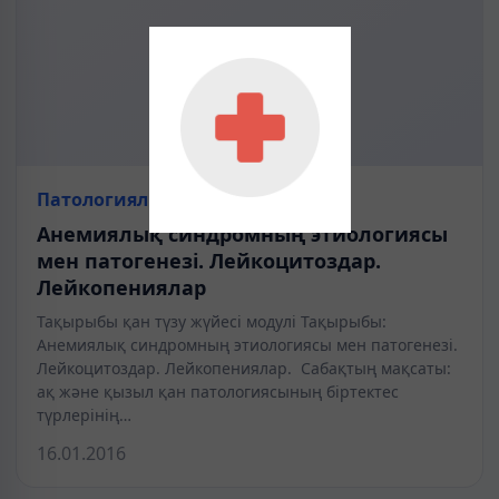
Патологиялық физиология
Анемиялық синдромның этиологиясы
мен патогенезі. Лейкоцитоздар.
Лейкопениялар
Тақырыбы қан түзу жүйесі модулі Тақырыбы:
Анемиялық синдромның этиологиясы мен патогенезі.
Лейкоцитоздар. Лейкопениялар. Сабақтың мақсаты:
ақ және қызыл қан патологиясының біртектес
түрлерінің…
16.01.2016