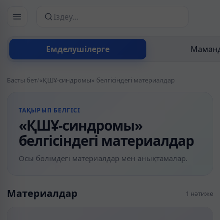
Сайттан іздеу
Емделушілерге
Маманд
Басты бет
/
«ҚШҰ-синдромы» белгісіндегі материалдар
ТАҚЫРЫП БЕЛГІСІ
«ҚШҰ-синдромы»
белгісіндегі материалдар
Осы бөлімдегі материалдар мен анықтамалар.
Материалдар
1 нәтиже