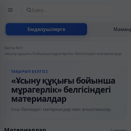
Сайттан іздеу
Емделушілерге
Маманд
Басты бет
/
«Ұсыну құқығы бойынша мұрагерлiк» белгісіндегі материалдар
ТАҚЫРЫП БЕЛГІСІ
«Ұсыну құқығы бойынша
мұрагерлiк» белгісіндегі
материалдар
Осы бөлімдегі материалдар мен анықтамалар.
Материалдар
1 нәтиже