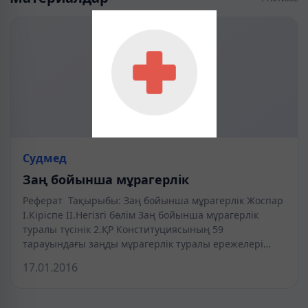
Судмед
Заң бойынша мұрагерлік
Реферат Тақырыбы: Заң бойынша мұрагерлік Жоспар
I.Кіріспе II.Негізгі бөлім Заң бойынша мұрагерлік
туралы түсінік 2.ҚР Конституциясының 59
тарауындағы заңды мұрагерлік туралы ережелері…
17.01.2016