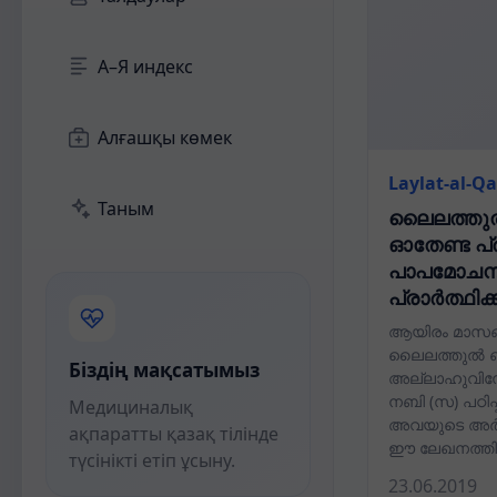
А–Я индекс
Алғашқы көмек
Laylat-al-Q
Таным
ലൈലത്തുൽ
ഓതേണ്ട പ
പാപമോചനത
പ്രാർത്ഥിക
ആയിരം മാസങ
ലൈലത്തുൽ ഖ
Біздің мақсатымыз
അല്ലാഹുവിന
നബി (സ) പഠിപ
Медициналық
അവയുടെ അർത്
ақпаратты қазақ тілінде
ഈ ലേഖനത്തിലൂ
түсінікті етіп ұсыну.
23.06.2019