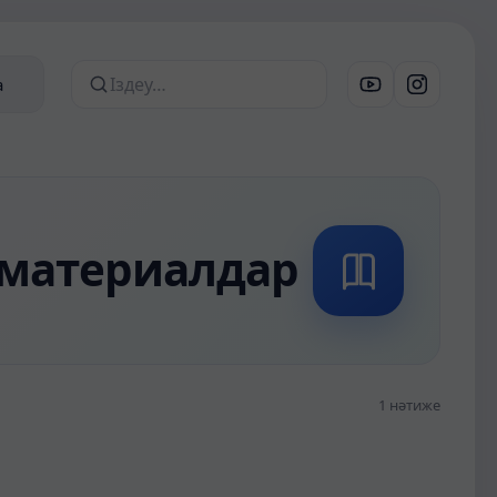
а
Сайттан іздеу
і материалдар
1 нәтиже