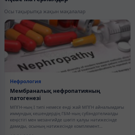
Осы тақырыпқа жақын мақалалар
Нефрология
Мембраналық нефропатияның
патогенезі
МПГН-ның I типі немесе енді жай МПГН айналымдағы
иммундық кешендердің ГБМ-ның субэндотелиалды
кеңістігі мен мезангийде шөгіп қалуы нәтижесінде
дамиды, осының нәтижесінде комплемент…