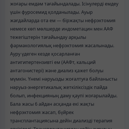
жоғары емдәм тағайындалады. Ісінулерді емдеу
үшін фуросемид қолданылады. Ауыр
жағдайларда ота ем — біржақты нефрэктомия
немесе көп мөлшерде индометацин мен ААФ
тежегіштерін тағайындау арқылы
фармакологиялық нефрэктомия жасалынады.
Ауру үдеген кезде қосарланған
антигипертензивті ем (ААФт, кальций
антагонистері) және диализ қажет болуы
мүмкін. Үнемі нәруызды жоғалтуға байланысты
нәруыз-энергетикалық жеткіліксіздік пайда
болып, инфекцияның даму қаупі жоғарылайды.
Бала жасы 6 айдан асқанда екі жақты
нефрэктомия жасап, бүйрек
трансплантациясына дейін диализді терапия