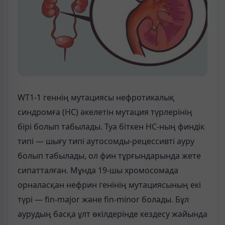
WT1-1 геннің мутациясы нефротикалық
синдромға (НС) әкелетін мутация түрлерінің
бірі болып табылады. Туа біткен НС-ның финдік
типі — шығу типі аутосомды-рецессивті ауру
болып табылады, ол фин тұрғындарында жете
сипатталған. Мұнда 19-шы хромосомада
орналасқан нефрин генінің мутациясының екі
түрі — fin-major және fin-minor болады. Бұл
аурудың басқа ұлт өкілдерінде кездесу жайында