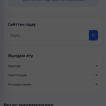
Сайттан іздеу
Жылдам өту
Аурулар
Симптомдар
Алғашқы көмек
Ұқсас материалдар