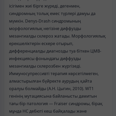
ісігімен жиі бірге жүреді, дегенмен,
синдромның толық емес түрлері дамуы да
мүмкін. Denys-Drash синдромының
морфологиялық негізіне диффузды
мезангиалды склероз жатады. Морфологиялық
ерекшеліктерін ескере отырып,
дифференциалды диагнозды туа біткен ЦМВ-
инфекциясы фонындағы диффузды
мезангиалды склерозбен жүргізеді.
Иммуносупрессивті терапия көрсетілмеген,
алмастырылған бүйректе аурудың қайта
оралуы болмайды (А.Н. Цыгин, 2010). WT1
генінің мутациясына байланысты дамитын
тағы бір патология — Fraiser синдромы, бірақ
мұнда НС дебюті кеш байқалады және