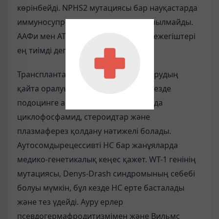
көрінбейді. NPHS2 мутациясы бар науқастарда
иммуносупрессивті терапия қолданылмайды.
ААФи мен AT II рецепторларының тежегіштері
ең тиімді деп есептеледі.
Трансплантацияланған бүйрекке аурудың
қайта оралуы сирек кездеседі. Бұл кезде
подоцинге антиденені анықтамаса да
циклофосфамид, стероидтар және
плазмаферез қолдану нәтижелі болады.
Аутосомдырецессивті НС бар жанұяларда
медико-генетикалық кеңес қажет. WT-1 генінің
мутациясы, Denys-Drash синдромының себебі
болуы мүмкін, бұл кезде НС ерте басталады
және тез үдейді. Ауру ерлер
псевдогермафродитизмімен және Вильмс