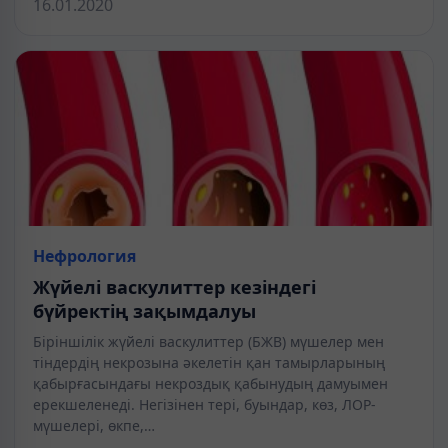
16.01.2020
Нефрология
Жүйелі васкулиттер кезіндегі
бүйректің зақымдалуы
Біріншілік жүйелі васкулиттер (БЖВ) мүшелер мен
тіндердің некрозына әкелетін қан тамырларының
қабырғасындағы некроздық қабынудың дамуымен
ерекшеленеді. Негізінен тері, буындар, көз, ЛОР-
мүшелері, өкпе,…