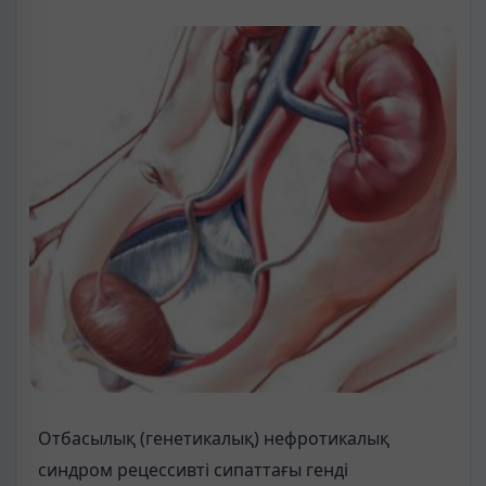
Отбасылық (генетикалық) нефротикалық
синдром рецессивті сипаттағы генді