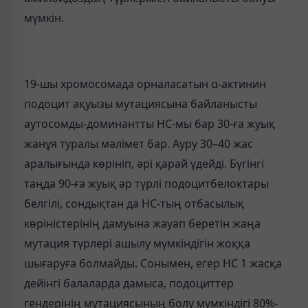
мүмкін.
19-шы хромосомада орналасатын α-актинин
подоцит ақуызы мутациясына байланысты
аутосомды-доминантты НС-мы бар 30-ға жуық
жанұя туралы мәлімет бар. Ауру 30–40 жас
аралығында көрініп, әрі қарай үдейді. Бүгінгі
таңда 90-ға жуық әр түрлі подоцитбелоктары
белгілі, сондықтан да НС-тың отбасылық
көріністерінің дамуына жауап беретін жаңа
мутация түрлері ашылу мүмкіндігін жоққа
шығаруға болмайды. Сонымен, егер НС 1 жасқа
дейінгі балаларда дамыса, подоциттер
гендерінің мутациясының болу мүмкіндігі 80%-