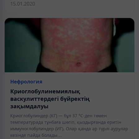
15.01.2020
Нефрология
Криоглобулинемиялық
васкулиттердегі бүйректің
зақымдалуы
Криоглобулиндер (КГ) — бұл 37 °С-ден төмен
температурада тұнбаға шөгіп, қыздырғанда еритін
иммуноглобулиндер (ИГ). Олар қанда әр түрлі аурулар
кезінде пайда болады.…