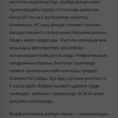
көптеген жазбалар бар, алайда финдік емес
тұрғындардағы ауруға спонтанды дамитын
басқа 60-тан аса мутациялар жауапты.
Клиникасы. НС-ның финдік типімен туылған
балада плацента салмағының біршама ұлғаюы
бірден көңіл аудартады. Жүктілік кезеңінде ана
қанында а-фетопротеин деңгейінің
жоғарылауын байқауға болады. Нефротикалық
синдромның барлық белгілері туылғанда
немесе туылғаннан кейін алғашқы күндері
байқала бастайды. Бұл ауру орташа есеппен 3–
4 жасқа дейін бүйрек қызметі үдемелі түрде
төмендеп, кейіннен терминалды БСЖ-ға алып
келуімен сипаталады.
Морфологиялық өзгерістеріне — өзекшелердің