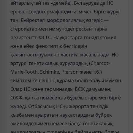
айтарлықтай тез үдемейді. Бұл ауруда да НС
ерлер псевдогермафродитизмімен бірге жүруі
тән. Бүйректегі морфологиялық өзгеріс —
стероидтар мен иммунодепрессанттарға
резистентті ФСГС. Науқастарға гонадэктомия
және әйел фенотиптік белгілерін
қалыптастыруымен пластика жасалынады. НС
әртүрлі генетикалық аурулардың (Charcot-
Marie-Tooth, Schimke, Pierson және т.б.)
симптом кешенінің құрама бөлігі болуы мүмкін.
Олар НС және терминалды БСЖ дамуымен,
ОЖЖ, қаңқа немесе көз бұзылыстарымен бірге
жүреді. Отбасылық НС-ы жерорта теңіздік
қызбамен ауыратын науқастардағы бүйрек
амилоидозымен немесе басқа генетикалық
амилоидоздың түрлерімен байланысты болуы