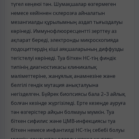
түгел кеңеюі тән. Шумақшалар өзгермеген
немесе кейіннен склерозға айналатын
мезангиалды құрылымның аздап тығыздалуы
көрінеді. Иммунофлюоресцентті зерттеу аз
ақпарат береді, электронды микроскопияда
подоциттердің кіші аяқшаларының диффузды
тегістелуі көрінеді. Туа біткен НС-тің финдік
типінің диагностикасы клиникалық
мәліметтеріне, жанұялық анамнезіне және
белгілі гендік мутация анықталуына
негізделген. Бүйрек биопсиясы бала 2–3 айлық
болған кезінде жүргізіледі. Ерте кезеңде ауруға
тән өзгерістер айқын болмауы мүмкін. Туа
біткен сифилис және ЦМВ-инфекциясы туа
біткен немесе инфантилді НС-тің себебі болуы