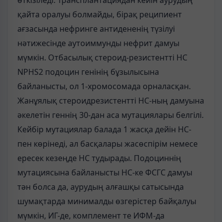
өткізіледі. Трансплантациядан кейін аурудың
қайта оралуы болмайды, бірақ реципиент
ағзасында нефринге антидененің түзілуі
нәтижесінде аутоиммунды нефрит дамуы
мүмкін. Отбасылық стероид-резистентті НС
NPHS2 подоцин генінің бұзылысына
байланысты, ол 1-хромосомада орналасқан.
Жанұялық стероидрезистентті НС-ның дамуына
әкелетін геннің 30-дан аса мутациялары белгілі.
Кейбір мутациялар балада 1 жасқа дейін НС-
пен көрінеді, ал басқалары жасөспірім немесе
ересек кезеңде НС тудырады. Подоциннің
мутациясына байланысты НС-ке ФСГС дамуы
тән болса да, аурудың алғашқы сатысында
шумақтарда минималды өзгерістер байқалуы
мүмкін, ИГ-де, комплемент те ИФМ-да