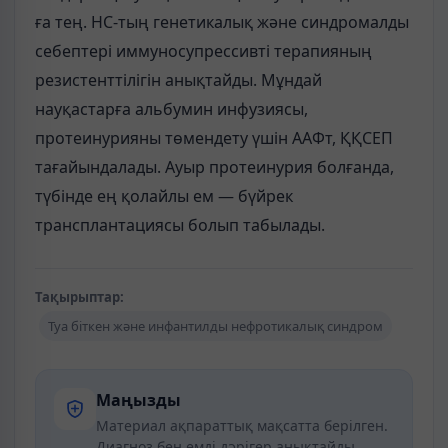
ға тең. НС-тың генетикалық және синдромалды
себептері иммуносупрессивті терапияның
резистенттілігін анықтайды. Мұндай
науқастарға альбумин инфузиясы,
протеинурияны төмендету үшін ААФт, ҚҚСЕП
тағайындалады. Ауыр протеинурия болғанда,
түбінде ең қолайлы ем — бүйрек
трансплантациясы болып табылады.
Тақырыптар:
Туа біткен және инфантилды нефротикалық синдром
Маңызды
Материал ақпараттық мақсатта берілген.
Диагноз бен емді дәрігер анықтайды.