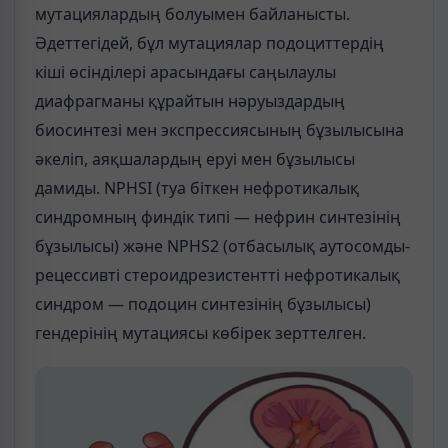
мутациялардың болуымен байланысты.
Әдеттегідей, бұл мутациялар подоциттердің
кіші өсінділері арасындағы саңылаулы
диафрагманы құрайтын нәруыздардың
биосинтезі мен экспрессиясының бұзылысына
әкеліп, аяқшалардың еруі мен бұзылысы
дамиды. NPHSI (туа біткен нефротикалық
синдромның финдік типі — нефрин синтезінің
бұзылысы) және NPHS2 (отбасылық аутосомды-
рецессивті стероидрезистентті нефротикалық
синдром — подоцин синтезінің бұзылысы)
гендерінің мутациясы көбірек зерттелген.