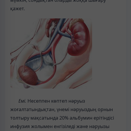
мүмкін, сондықтан оларды жоққа шығару
қажет.
Емі.
Несеппен көптеп нәруыз
жоғалтатындықтан, үнемі нәруыздың орнын
толтыру мақсатында 20% альбумин ерітіндісі
инфузия жолымен енгізіледі және нәруызы