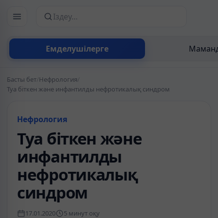
Сайттан іздеу
Емделушілерге
Маманд
Басты бет
/
Нефрология
/
Туа біткен және инфантилды нефротикалық синдром
Нефрология
Туа біткен және
инфантилды
нефротикалық
синдром
17.01.2020
5 минут оқу