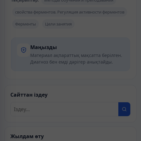
Тақырыптар:
Методы обучения и преподавания
свойства ферментов. Регуляция активности ферментов
Ферменты
Цели занятия
Маңызды
Материал ақпараттық мақсатта берілген.
Диагноз бен емді дәрігер анықтайды.
Сайттан іздеу
Жылдам өту