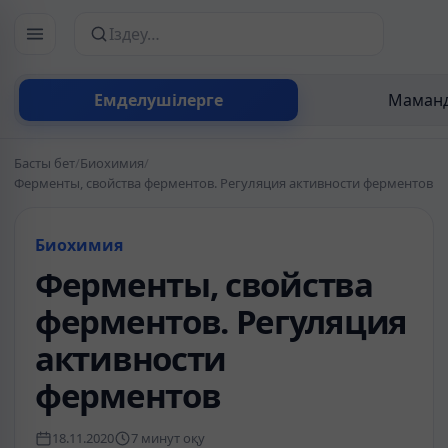
Сайттан іздеу
Емделушілерге
Маманд
Басты бет
/
Биохимия
/
Ферменты, свойства ферментов. Регуляция активности ферментов
Биохимия
Ферменты, свойства
ферментов. Регуляция
активности
ферментов
18.11.2020
7 минут оқу