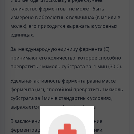
количество ферментов не может быть
измерено в абсолютных величинах (в мг или в
молях), его приходится выражать в условных
единицах.
За международную единицу фермента (Е)
принимают его количество, которое способно
превратить 1мкмоль субстрата за 1 мин (30 С).
Удельная активность фермента равна массе
фермента (мг), способной превратить 1мкмоль
субстрата за 1мин в стандартных условиях,
выражается в мкмоль/мин/мг белка
В заключение надо обсудить значение
ферментов для медицинской практики.