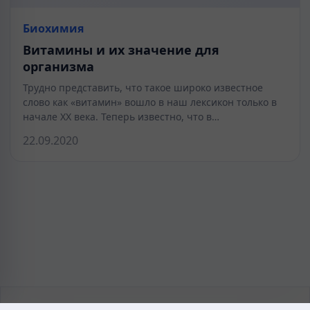
Биохимия
Витамины и их значение для
организма
Трудно представить, что такое широко известное
слово как «витамин» вошло в наш лексикон только в
начале XX века. Теперь известно, что в…
22.09.2020
KAZMEDIC.ORG