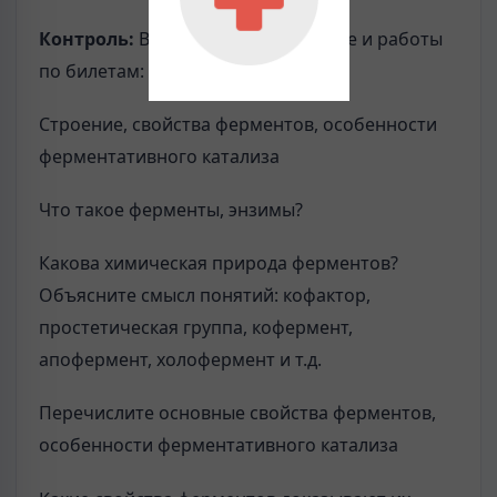
Контроль
:
В виде вопросов по теме и работы
по билетам:
Строение, свойства ферментов, особенности
ферментативного катализа
Что такое ферменты, энзимы?
Какова химическая природа ферментов?
Объясните смысл понятий: кофактор,
простетическая группа, кофермент,
апофермент, холофермент и т.д.
Перечислите основные свойства ферментов,
особенности ферментативного катализа