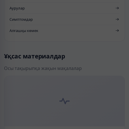
Аурулар
Симптомдар
Алғашқы көмек
Ұқсас материалдар
Осы тақырыпқа жақын мақалалар