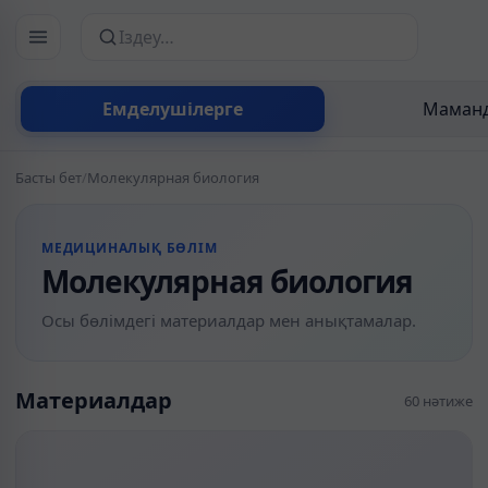
Сайттан іздеу
Емделушілерге
Маманд
Басты бет
/
Молекулярная биология
МЕДИЦИНАЛЫҚ БӨЛІМ
Молекулярная биология
Осы бөлімдегі материалдар мен анықтамалар.
Материалдар
60 нәтиже