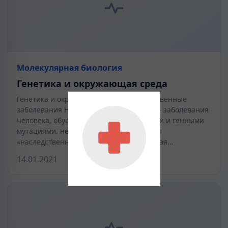
Молекулярная биология
Генетика и окружающая среда
Генетика и окружающая среда Наследственные
заболевания Наследственные болезни— заболевания
человека, обусловленные хромосомными и генными
мутациями. нередко ошибочно термины
«наследственная болезнь» и «врожденная…
14.01.2021