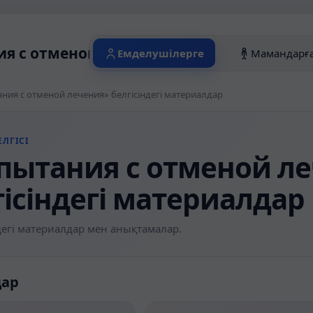
я с отменой лечения» белгісіндегі мат
Емделушілерге
Мамандарғ
ния с отменой лечения» белгісіндегі материалдар
ЛГІСІ
пытания с отменой л
гісіндегі материалдар
егі материалдар мен анықтамалар.
дар