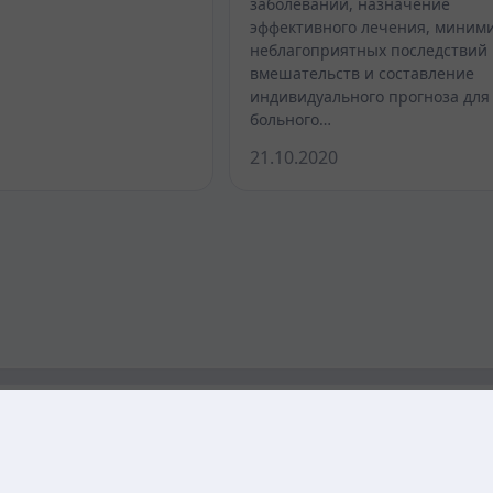
заболеваний, назначение
эффективного лечения, миним
неблагоприятных последствий
вмешательств и составление
индивидуального прогноза для
больного…
21.10.2020