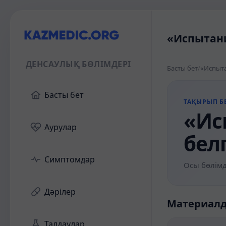
«Испытани
ДЕНСАУЛЫҚ БӨЛІМДЕРІ
Басты бет
/
«Испыта
Басты бет
ТАҚЫРЫП БЕ
«Ис
Аурулар
бел
Симптомдар
Осы бөлімд
Дәрілер
Материал
Талдаулар