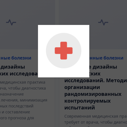
ные болезни
Инфекционные болезни
 дизайны
Основные дизайны
ких исследований
клинических
исследований. Метод
медицинская практика
организации
ача, чтобы диагностика
рандомизированных
 назначение
 лечения, минимизация
контролируемых
ных последствий
испытаний
 и составление
Современная медицинская пра
ого прогноза для
требует от врача, чтобы диагн