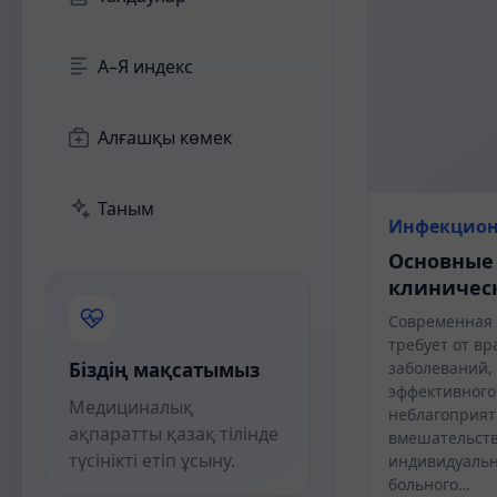
А–Я индекс
Алғашқы көмек
Таным
Инфекцион
Основные
клиничес
Современная 
требует от вр
Біздің мақсатымыз
заболеваний,
эффективного
Медициналық
неблагоприят
ақпаратты қазақ тілінде
вмешательств
түсінікті етіп ұсыну.
индивидуальн
больного…