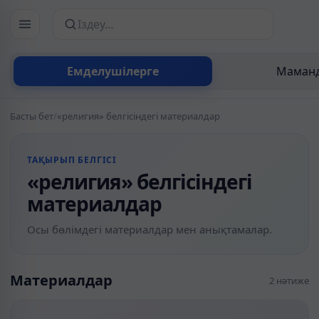
Сайттан іздеу
Емделушілерге
Маманд
Басты бет
/
«религия» белгісіндегі материалдар
ТАҚЫРЫП БЕЛГІСІ
«религия» белгісіндегі
материалдар
Осы бөлімдегі материалдар мен анықтамалар.
Материалдар
2 нәтиже