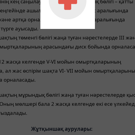
ігінің кең саңылау тәрізді жұтқыншақтық бөлігі – қатты
еңгейінде ашылады. Бұл бөлік 2-4 жас аралығында
әне артқа орналасады, ал 12-14 жас аралығында
түрге ауысады.
қтың төменгі бөлігі жаңа туған нәрестелерде III жән
мыртқаларының арасындағы диск бойында орналаса
-12 жасқа келгенде V-VI мойын омыртқаларының
, ал жас өспірім шақта VI- VII мойын омыртқаларын
а орналасады.
ақтың мұрындық бөлігі жаңа туған нәрестелерде қы
Оның мөлшері бала 2 жасқа келгенде екі есе үлкейед
ғыздалады.
Жұтқыншақ аурулары: