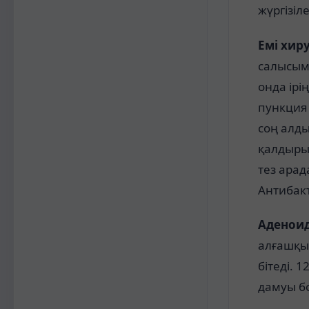
жүргізіле
Емі хир
салысыме
онда ірі
пункция
соң алд
қалдырыл
тез арад
Антибак
Аденои
алғашқы
бітеді. 
дамуы б