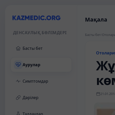
Мақала
ДЕНСАУЛЫҚ БӨЛІМДЕРІ
Басты бет
/
Отолар
Басты бет
Отолари
Жұ
Аурулар
кө
Симптомдар
21.01.201
Дәрілер
Талдаулар