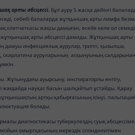
шақ арты
абсцессі
.
Бұл ауру 5 жасқа дейінгі балала
еседі, себебі балаларда жұтқыншақ арты лимфа безі
қ клетчаткасы жақсы дамыған, есейе келе ол семеді
 жұтқыншақ арты абсцессі дамиды. Жұтқыншақ арты
ің дамуы инфекциялық аурулар, грипп, қызылша,
, скарлатина ауруларының асқынуының салдарына
үмкін.
сы
. Жұтынудағы ауырсыну, инспираторлы ентігу,
і жағдайда науқас басын шалқайтып ұстайды. Қарау
жұтқыншақтың артқы қабырғасының ісінуі, пальпаци
 флюктуация болады.
рмалы диагностикасы туберкулездің суық абсцессіме
 мойын омыртқасының мерездік спондилитімен