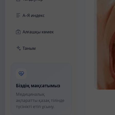
А–Я индекс
Алғашқы көмек
Таным
Біздің мақсатымыз
Медициналық
ақпаратты қазақ тілінде
түсінікті етіп ұсыну.