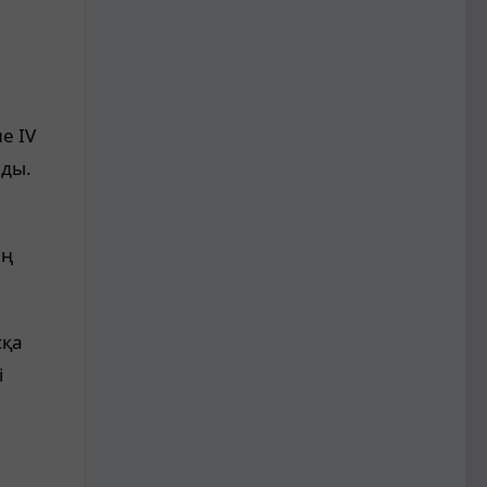
е IV
ды.
ың
сқа
і