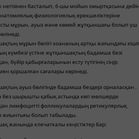
к негізінен басталып, 6-шы мойын омыртқасына дейі
 Анатомиялық-физиологиялық ерекшеліктеріне
сты мұрын, ауыз және көмей жұтқыншағы болып үш
бөлінеді.
қтың мұрын бөлігі хоананың артқы жағындағы кішіг
ың күмбезі үстіне жұтқыншақтың бадамша безі
ан, бүйір қабырғаларынын есту түтігінің сіңір
імен қоршалған сағалары көрінеді.
қтың ауыз бөлігінде бадамша бездері орналасқан .
 без шырышты қабық астында көп мөлшерде
қан лимфоцитті фолликулалардың ретикулярлық
р жиынтығы болып табылады.
ақ жанында клечаткалы кеңістіктер бар: