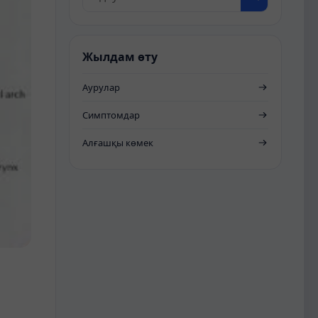
Жылдам өту
Аурулар
Симптомдар
Алғашқы көмек