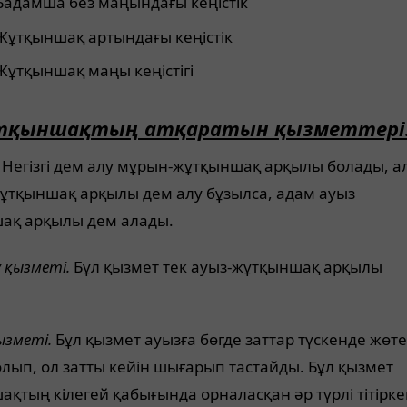
Бадамша без маңындағы кеңістік
Жұтқыншақ артындағы кеңістік
Жұтқыншақ маңы кеңістігі
тқыншақтың атқаратын қызметтері
 Негізгі дем алу мұрын-жұтқыншақ арқылы болады, а
ұтқыншақ арқылы дем алу бұзылса, адам ауыз
ақ арқылы дем алады.
у қызметі.
Бұл қызмет тек ауыз-жұтқыншақ арқылы
ызметі.
Бұл қызмет ауызға бөгде заттар түскенде жөт
лып, ол затты кейін шығарып тастайды. Бұл қызмет
қтың кілегей қабығында орналасқан әр түрлі тітірк