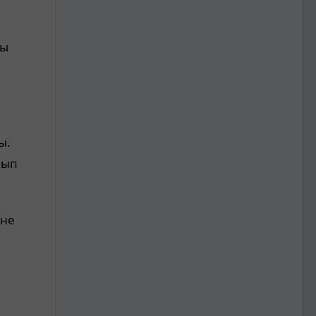
ты
ы.
лып
әне