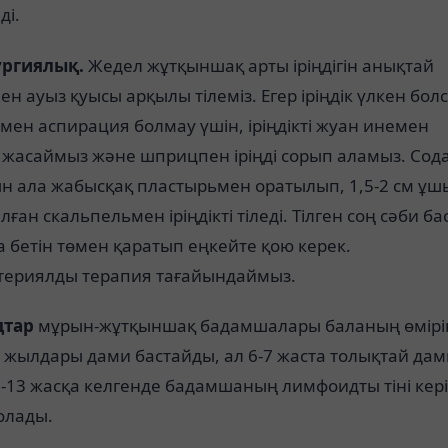
ді.
ургиялық.
Жедел жұтқыншақ арты іріңдігін анықтай
н ауыз қуысы арқылы тілеміз. Егер іріңдік үлкен болс
ңмен аспирация болмау үшін, іріңдікті жуан инемен
 жасаймыз және шприцпен іріңді сорып аламыз. Сод
ын ала жабысқақ пластырьмен оратылып, 1,5-2 см ұш
ған скальпельмен іріңдікті тіледі. Тілген соң сәби б
а бетін төмен қаратып еңкейте қою керек.
териялды терапия тағайындаймыз.
дтар
мұрын-жұтқыншақ бадамшалары баланың өмірі
 жылдары дами бастайды, ал 6-7 жаста толықтай да
12-13 жасқа келгенде бадамшаның лимфоидты тіні кері
олады.