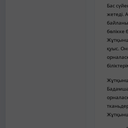
Бас сүйе
жетеді.
байланы
бөлікке 
Жұтқынша
қуыс. Он
орналасқ
біліктер
Жұтқынша
Бадамша
орналас
тканьде
Жұтқынш