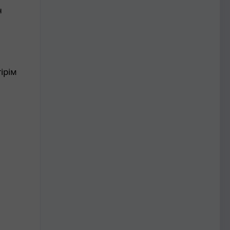
н
ірім