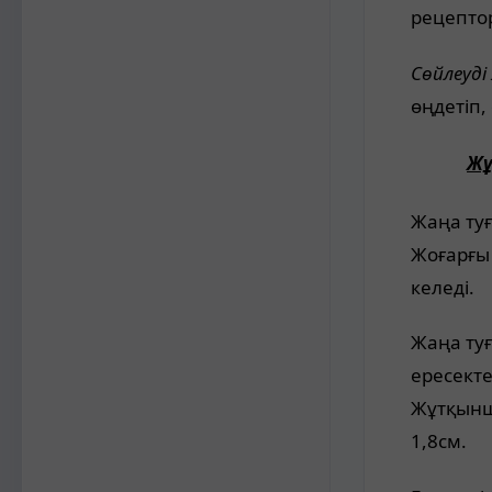
рецепто
Сөйлеуді
өңдетіп
Жұ
Жаңа туғ
Жоғарғы 
келеді.
Жаңа ту
ересекте
Жұтқынш
1,8см.