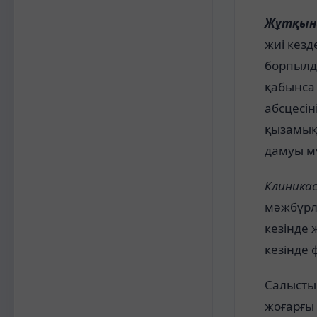
Жұтқын
жиі кезд
борпылда
қабынса
абсцесін
қызамық
дамуы м
Клиника
мәжбүрл
кезінде 
кезінде
Салысты
жоғарғы