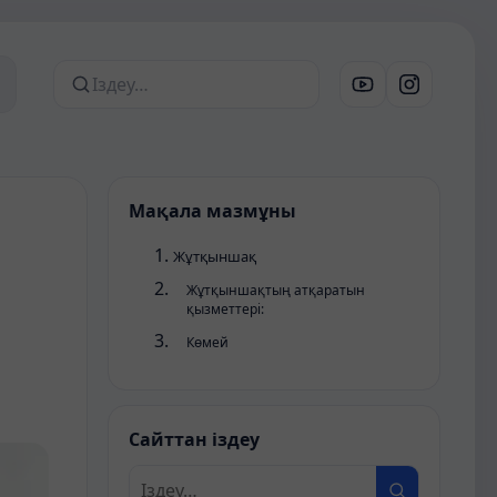
Сайттан іздеу
Мақала мазмұны
Жұтқыншақ
Жұтқыншақтың атқаратын
қызметтері:
Көмей
Сайттан іздеу