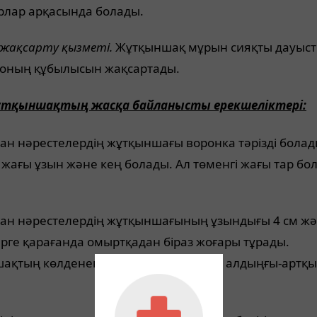
рлар арқасында болады.
 жақсарту қызметі.
Жұтқыншақ мұрын сияқты дауыс
, оның құбылысын жақсартады.
тқыншақтың жасқа байланысты ерекшеліктері:
ан нәрестелердің жұтқыншағы воронка тәрізді болад
жағы ұзын және кең болады. Ал төменгі жағы тар бо
ған нәрестелердің жұтқыншағының ұзындығы 4 см ж
рге қарағанда омыртқадан біраз жоғары тұрады.
ақтың көлденең мөлшері 2,1 – 2,5см, алдыңғы-артқы