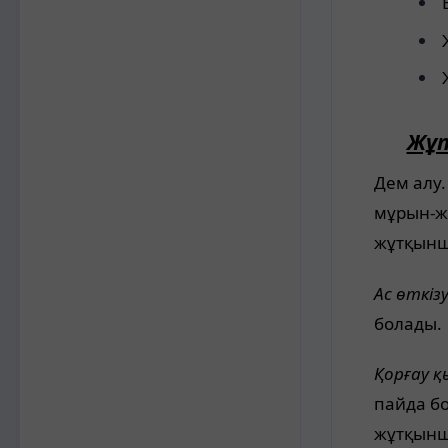
Жұ
Дем алу.
мұрын-ж
жұтқынш
Ас өткіз
болады.
Қорғау қ
пайда бо
жұтқынша