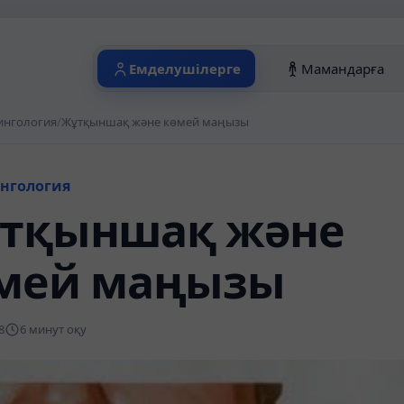
Емделушілерге
Мамандарға
ингология
/
Жұтқыншақ және көмей маңызы
нгология
тқыншақ және
мей маңызы
8
6 минут оқу