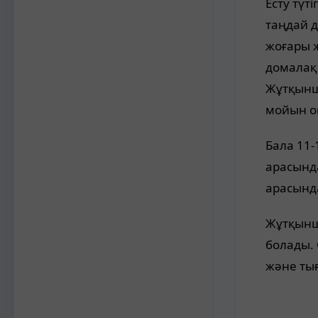
Есту түт
таңдай д
жоғары ж
домалақ 
Жұтқынша
мойын о
Бала 11
арасында
арасынд
Жұтқынш
болады. 
және ты