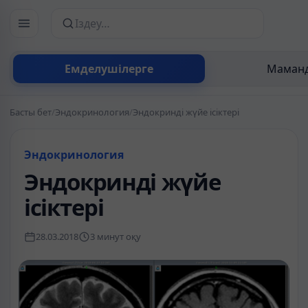
Сайттан іздеу
Емделушілерге
Маманд
Басты бет
/
Эндокринология
/
Эндокринді жүйе ісіктері
Эндокринология
Эндокринді жүйе
ісіктері
28.03.2018
3 минут оқу