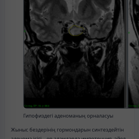
Гипофиздегі аденоманың орналасуы
Жыныс бездерінің гормондарын синтездейтін
аденома ісігі – ер адамдарда импотенция, әйел