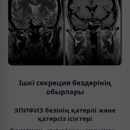
Ішкі секреция бездерінің
обырлары
ЭПИФИЗ безінің қатерлі және
қатерсіз ісіктері