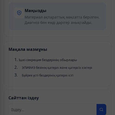
Маңызды
Материал ақпараттық мақсатта берілген.
Диагноз бен емді дәрігер анықтайды.
Мақала мазмұны
Ішкі секреция бездерінің обырлары
ЭПИФИЗ безінің қатерлі және қатерсіз ісіктері
Бүйрек үсті бездерінің қатерлі ісігі
Сайттан іздеу