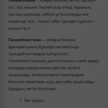
Пинеаломам
– эпифиз безінің негізгі қатерлі
ісігі. Бас миына тікелей әсер етеді. Адамның
жастық шағында, көбіне ұл балаларды жиі
кездеседі. Ісік – тығыз түйін түріндегі сұрғылт –
қызыл түсті.
Пинеобластома
— эпифиз безінің
функциясының бұзылуы нәтижесінде
туындайтын мидың қатерлі ісігі.
Пинеобластоманың диагностикасы және емдеу
жолдары хирургиялық әдіспен жүзеге
асырылады. Компьютерлік томография,
биопсия көмегімен ауру деңгейін анықтайды.
Аурудың негізгі белгілері:
Бас ауруы;