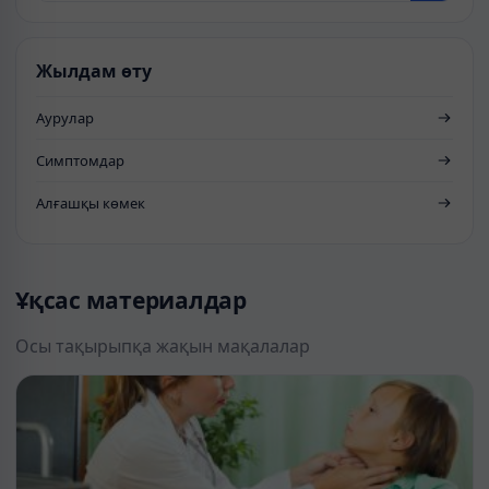
Жылдам өту
Аурулар
Симптомдар
Алғашқы көмек
Ұқсас материалдар
Осы тақырыпқа жақын мақалалар