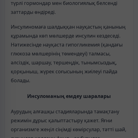
түрлі гормондар мен биологиялық белсенді
заттарды өндіреді.
Инсулиномаға шалдыққан науқастың қанының
құрамында көп мөлшерде инсулин кездеседі.
Нәтижесінде науқаста гипогликемия (қандағы
глюкоза мөлшерінің төмендеуі) талмасы,
әлсіздік, шаршау, тершеңдік, тынымсыздық,
қорқыныш, жүрек соғысының жиілеуі пайда
болады.
Инсуломаның емдеу шаралары
Аурудың алғашқы стадияларында тамақтану
режимін дұрыс қалыптастыру қажет. Яғни
организмге жеңіл сіңімді көмірсулар, тәтті шай,