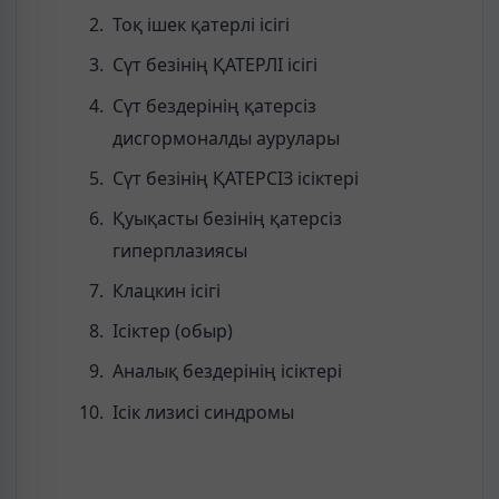
Тоқ ішек қатерлі ісігі
Сүт безінің ҚАТЕРЛІ ісігі
Сүт бездерінің қатерсіз
дисгормоналды аурулары
Сүт безінің ҚАТЕРСІЗ ісіктері
Қуықасты безінің қатерсіз
гиперплазиясы
Клацкин ісігі
Ісіктер (обыр)
Аналық бездерінің ісіктері
Ісік лизисі синдромы