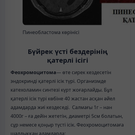
Пинеобластома көрінісі
Бүйрек үсті бездерінің
қатерлі ісігі
Феохромоцитома
— өте сирек кездесетін
эндокринді қатерлі ісік түрі. Организмде
катехоламин синтезі күрт жоғарлайды. Бұл
қатерлі ісік түрі көбіне 40 жастан асқан әйел
адамдарда жиі кездеседі. Салмағы 1г – нан
4000г – ға дейін жететін, диаметрі 5см болатын,
сұр немесе қоңыр түсті ісік. Феохромоцитомаға
шалдыққан адамдарда: