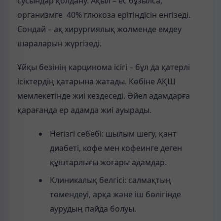
сусындар қолдану. Ақыл – ес бұзылса,
организмге 40% глюкоза ерітіндісін енгізеді.
Сондай – ақ хирургиялық жолменде емдеу
шараларын жүргізеді.
Ұйқы безінің карцинома ісігі – бұл да қатерлі
ісіктердің қатарына жатады. Көбіне АҚШ
мемлекетінде жиі кездеседі. Әйел адамдарға
қарағанда ер адамда жиі ауырады.
Негізгі себебі: шылым шегу, қант
диабеті, кофе мен кофеинге деген
құштарлығы жоғары адамдар.
Клиникалық белгісі: салмақтың
төмендеуі, арқа және іш бөлігінде
аурудың пайда болуы.