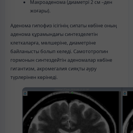
Макроаденома (диаметрі 2 см –ден
жоғары).
Аденома гипофиз ісігінің сипаты көбіне оның
аденома құрамындағы синтезделетін
клеткаларға, мөлшеріне, диаметріне
байланысты болып келеді. Самототропин
гормонын синтездейтін аденомалар көбіне
гигантизм, акромегалия сияқты ауру
түрлерінен көрінеді.