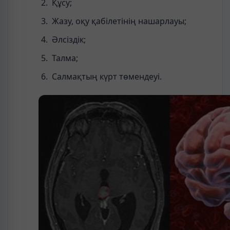
Құсу;
Жазу, оқу қабілетінің нашарлауы;
Әлсіздік;
Талма;
Салмақтың күрт төмендеуі.