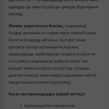
адамдар да- менструальды циклдің бұзылуына
әкеледі.
Жалпы қорытатын болсақ
, эндокринді
бездер дегеніміз өз секреттерін тікелей қанға
бөлетін бездерді айтамыз. Қатерлі және
қатерсіз ісіктер организмнің барлық
мүшелерінде, жүйелерінде кездесетіні белгілі.
Сол сияқты эндокринді жүйенің өзіне тән
қатерлі және қатерсіз ісіктері бар. Оларды
диагностикалау және медеу шаралары көбіне –
хирургиялық жолмен жүргізіледі.
Ұқсас материалдарды қарай кетіңіз:
Қалқанша безі қатерлі ісігі