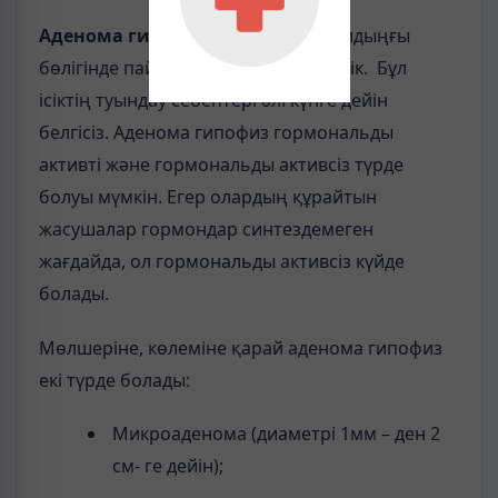
Аденома гипофиз
– гипофиздің алдыңғы
бөлігінде пайда болатын қатерсіз ісік. Бұл
ісіктің туындау себептері әлі күнге дейін
белгісіз. Аденома гипофиз гормональды
активті және гормональды активсіз түрде
болуы мүмкін. Егер олардың құрайтын
жасушалар гормондар синтездемеген
жағдайда, ол гормональды активсіз күйде
болады.
Мөлшеріне, көлеміне қарай аденома гипофиз
екі түрде болады:
Микроаденома (диаметрі 1мм – ден 2
см- ге дейін);