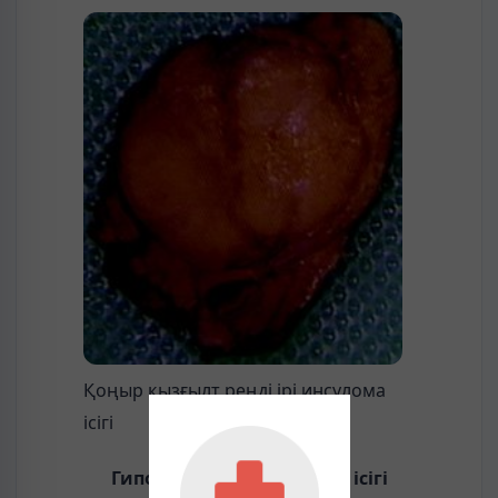
Қоңыр қызғылт реңді ірі инсулома
ісігі
Гипофиз безінің қатерсіз ісігі