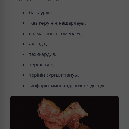
бас ауруы,
көз көруінің нашарлауы,
салмағының төмендеуі,
әлсіздік,
тахикардия,
тершеңдік,
терінің сұрғылттануы,
инфаркт мионарда жиі кездеседі.