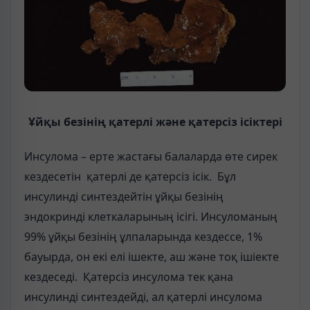
Ұйқы безінің қатерлі және қатерсіз ісіктері
Инсулома – ерте жастағы балаларда өте сирек
кездесетін қатерлі де қатерсіз ісік. Бұл
инсулинді синтездейтін ұйқы безінің
эндокринді клеткаларының ісігі. Инсуломаның
99% ұйқы безінің ұлпаларында кездессе, 1%
бауырда, он екі елі ішекте, аш және тоқ ішіекте
кездеседі. Қатерсіз инсулома тек қана
инсулинді синтездейді, ал қатерлі инсулома