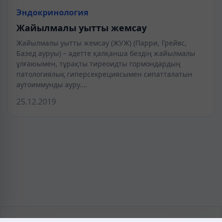
Эндокринология
Жайылмалы уытты жемсау
Жайылмалы уытты жемсау (ЖУЖ) (Парри, Грейвс,
Базед ауруы) – әдетте қалқанша бездің жайылмалы
ұлғаюымен, тұрақты тиреоидты гормондардың
патологиялық гиперсекрециясымен сипатталатын
аутоиммунды ауру.…
25.12.2019
KAZMEDIC.ORG