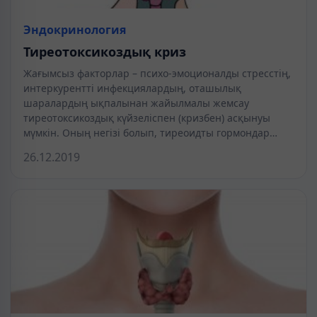
Эндокринология
Тиреотоксикоздық криз
Жағымсыз факторлар – психо-эмоционалды стресстің,
интеркурентті инфекциялардың, оташылық
шаралардың ықпалынан жайылмалы жемсау
тиреотоксикоздық күйзеліспен (кризбен) асқынуы
мүмкін. Оның негізі болып, тиреоидты гормондар…
26.12.2019